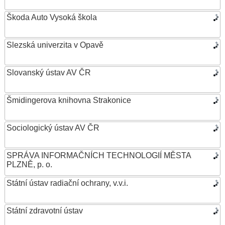
Škoda Auto Vysoká škola
Slezská univerzita v Opavě
Slovanský ústav AV ČR
Šmidingerova knihovna Strakonice
Sociologický ústav AV ČR
SPRÁVA INFORMAČNÍCH TECHNOLOGIÍ MĚSTA
PLZNĚ, p. o.
Státní ústav radiační ochrany, v.v.i.
Státní zdravotní ústav