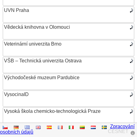
UVN Praha
Vědecká knihovna v Olomouci
Veterinární univerzita Brno
VŠB – Technická univerzita Ostrava
Východočeské muzeum Pardubice
VysocinaID
Vysoká škola chemicko-technologická Praze
Zpracování
Vysoká škola ekonomická v Praze
CESNET
osobních údajů