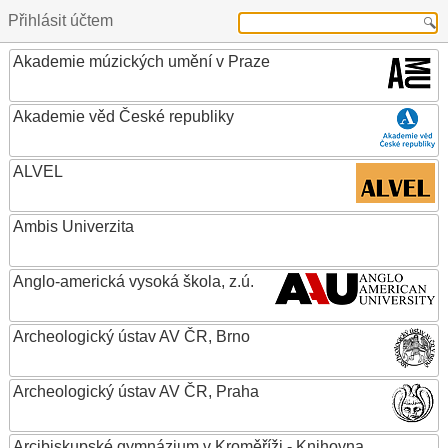
Přihlásit účtem
Akademie múzických umění v Praze
Akademie věd České republiky
ALVEL
Ambis Univerzita
Anglo-americká vysoká škola, z.ú.
Archeologický ústav AV ČR, Brno
Archeologický ústav AV ČR, Praha
Arcibiskupské gymnázium v Kroměříži - Knihovna