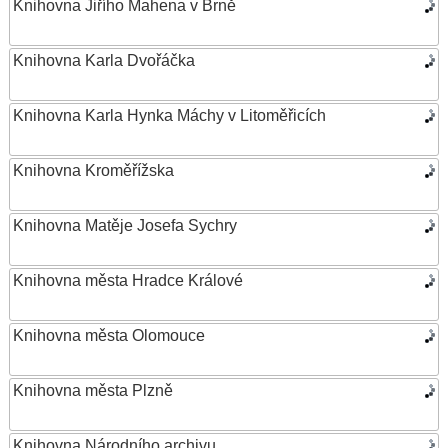
Knihovna Jiřího Mahena v Brně
Knihovna Karla Dvořáčka
Knihovna Karla Hynka Máchy v Litoměřicích
Knihovna Kroměřížska
Knihovna Matěje Josefa Sychry
Knihovna města Hradce Králové
Knihovna města Olomouce
Knihovna města Plzně
Knihovna Národního archivu