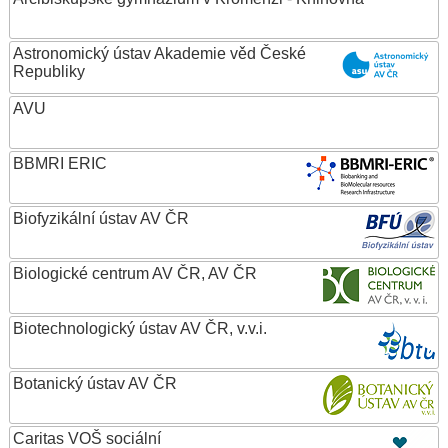
Astronomický ústav Akademie věd České
Republiky
AVU
BBMRI ERIC
Biofyzikální ústav AV ČR
Biologické centrum AV ČR, AV ČR
Biotechnologický ústav AV ČR, v.v.i.
Botanický ústav AV ČR
Caritas VOŠ sociální