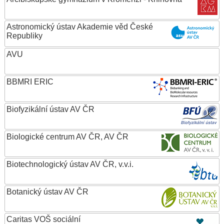
Astronomický ústav Akademie věd České
Republiky
AVU
BBMRI ERIC
Biofyzikální ústav AV ČR
Biologické centrum AV ČR, AV ČR
Biotechnologický ústav AV ČR, v.v.i.
Botanický ústav AV ČR
Caritas VOŠ sociální