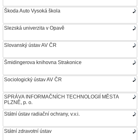
Škoda Auto Vysoká škola
Slezská univerzita v Opavě
Slovanský ústav AV ČR
Šmidingerova knihovna Strakonice
Sociologický ústav AV ČR
SPRÁVA INFORMAČNÍCH TECHNOLOGIÍ MĚSTA
PLZNĚ, p. o.
Státní ústav radiační ochrany, v.v.i.
Státní zdravotní ústav