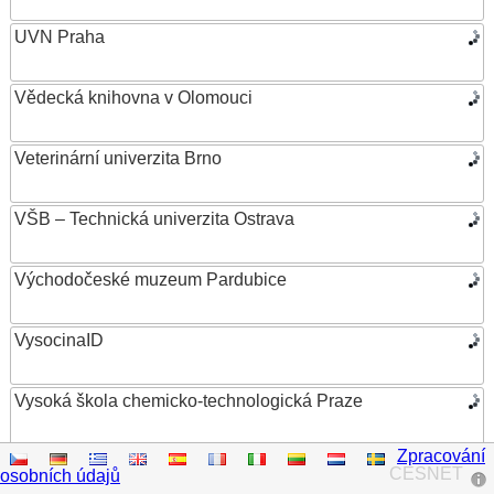
UVN Praha
Vědecká knihovna v Olomouci
Veterinární univerzita Brno
VŠB – Technická univerzita Ostrava
Východočeské muzeum Pardubice
VysocinaID
Vysoká škola chemicko-technologická Praze
Zpracování
Vysoká škola ekonomická v Praze
CESNET
osobních údajů