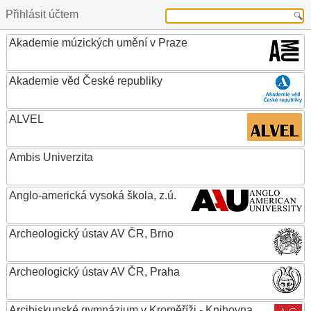
Přihlásit účtem
Akademie múzických umění v Praze
Akademie věd České republiky
ALVEL
Ambis Univerzita
Anglo-americká vysoká škola, z.ú.
Archeologický ústav AV ČR, Brno
Archeologický ústav AV ČR, Praha
Arcibiskupské gymnázium v Kroměříži - Knihovna