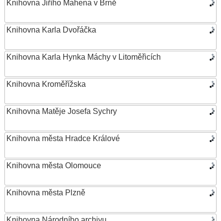
Knihovna Jiřího Mahena v Brně
Knihovna Karla Dvořáčka
Knihovna Karla Hynka Máchy v Litoměřicích
Knihovna Kroměřížska
Knihovna Matěje Josefa Sychry
Knihovna města Hradce Králové
Knihovna města Olomouce
Knihovna města Plzně
Knihovna Národního archivu