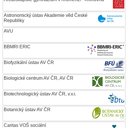
Astronomický ústav Akademie věd České
Republiky
AVU
BBMRI ERIC
Biofyzikální ústav AV ČR
Biologické centrum AV ČR, AV ČR
Biotechnologický ústav AV ČR, v.v.i.
Botanický ústav AV ČR
Caritas VOŠ sociální