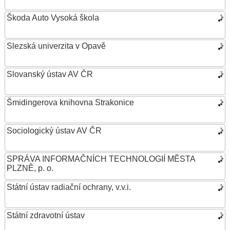
Škoda Auto Vysoká škola
Slezská univerzita v Opavě
Slovanský ústav AV ČR
Šmidingerova knihovna Strakonice
Sociologický ústav AV ČR
SPRÁVA INFORMAČNÍCH TECHNOLOGIÍ MĚSTA
PLZNĚ, p. o.
Státní ústav radiační ochrany, v.v.i.
Státní zdravotní ústav