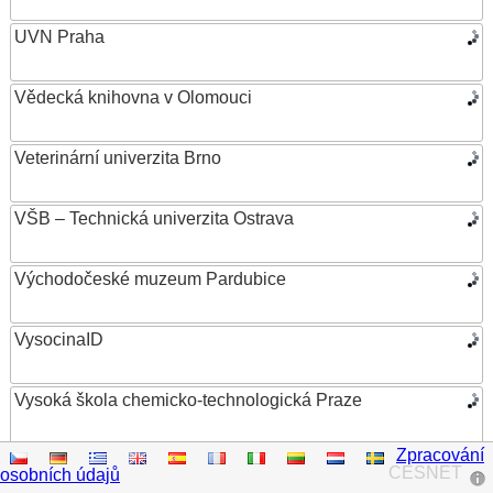
UVN Praha
Vědecká knihovna v Olomouci
Veterinární univerzita Brno
VŠB – Technická univerzita Ostrava
Východočeské muzeum Pardubice
VysocinaID
Vysoká škola chemicko-technologická Praze
Zpracování
Vysoká škola ekonomická v Praze
CESNET
osobních údajů