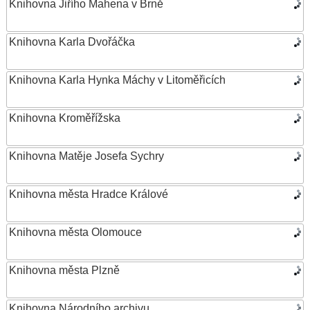
Knihovna Jiřího Mahena v Brně
Knihovna Karla Dvořáčka
Knihovna Karla Hynka Máchy v Litoměřicích
Knihovna Kroměřížska
Knihovna Matěje Josefa Sychry
Knihovna města Hradce Králové
Knihovna města Olomouce
Knihovna města Plzně
Knihovna Národního archivu