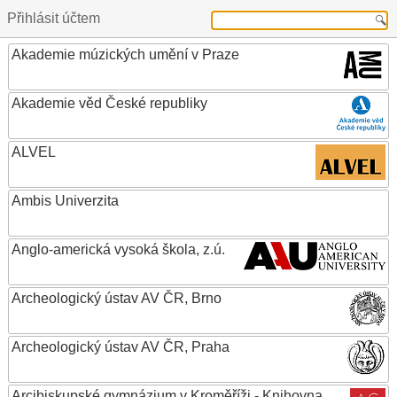
Přihlásit účtem
Akademie múzických umění v Praze
Akademie věd České republiky
ALVEL
Ambis Univerzita
Anglo-americká vysoká škola, z.ú.
Archeologický ústav AV ČR, Brno
Archeologický ústav AV ČR, Praha
Arcibiskupské gymnázium v Kroměříži - Knihovna