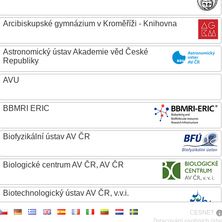
Arcibiskupské gymnázium v Kroměříži - Knihovna
Astronomický ústav Akademie věd České
Republiky
AVU
BBMRI ERIC
Biofyzikální ústav AV ČR
Biologické centrum AV ČR, AV ČR
Biotechnologický ústav AV ČR, v.v.i.
CESNET
Botanický ústav AV ČR
Zpracování osobních úda