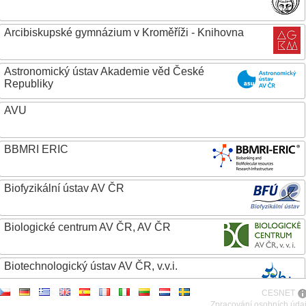
Arcibiskupské gymnázium v Kroměříži - Knihovna
Astronomický ústav Akademie věd České
Republiky
AVU
BBMRI ERIC
Biofyzikální ústav AV ČR
Biologické centrum AV ČR, AV ČR
Biotechnologický ústav AV ČR, v.v.i.
CESNET
Botanický ústav AV ČR
Zpracování osobních úda