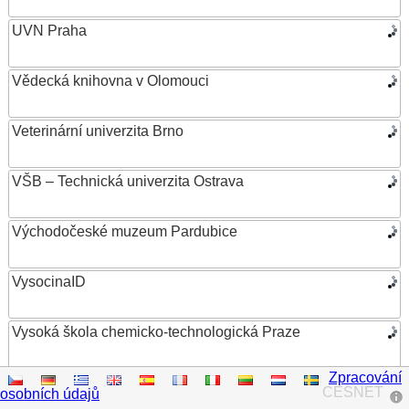
UVN Praha
Vědecká knihovna v Olomouci
Veterinární univerzita Brno
VŠB – Technická univerzita Ostrava
Východočeské muzeum Pardubice
VysocinaID
Vysoká škola chemicko-technologická Praze
Zpracování
Vysoká škola ekonomická v Praze
CESNET
osobních údajů