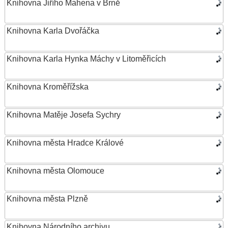
Knihovna Jiřího Mahena v Brně
Knihovna Karla Dvořáčka
Knihovna Karla Hynka Máchy v Litoměřicích
Knihovna Kroměřížska
Knihovna Matěje Josefa Sychry
Knihovna města Hradce Králové
Knihovna města Olomouce
Knihovna města Plzně
Knihovna Národního archivu