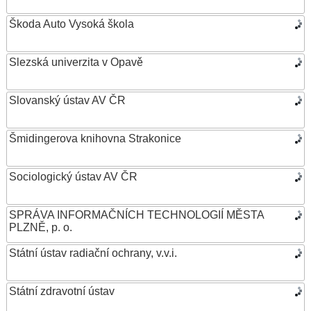
Škoda Auto Vysoká škola
Slezská univerzita v Opavě
Slovanský ústav AV ČR
Šmidingerova knihovna Strakonice
Sociologický ústav AV ČR
SPRÁVA INFORMAČNÍCH TECHNOLOGIÍ MĚSTA
PLZNĚ, p. o.
Státní ústav radiační ochrany, v.v.i.
Státní zdravotní ústav