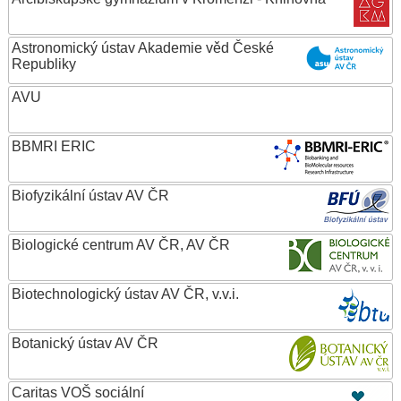
Astronomický ústav Akademie věd České
Republiky
AVU
BBMRI ERIC
Biofyzikální ústav AV ČR
Biologické centrum AV ČR, AV ČR
Biotechnologický ústav AV ČR, v.v.i.
Botanický ústav AV ČR
Caritas VOŠ sociální