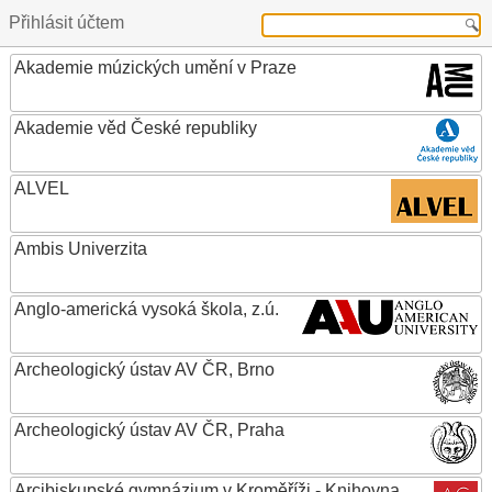
Přihlásit účtem
Akademie múzických umění v Praze
Akademie věd České republiky
ALVEL
Ambis Univerzita
Anglo-americká vysoká škola, z.ú.
Archeologický ústav AV ČR, Brno
Archeologický ústav AV ČR, Praha
Arcibiskupské gymnázium v Kroměříži - Knihovna