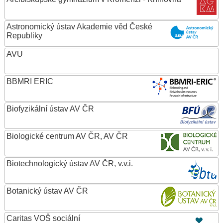
Astronomický ústav Akademie věd České
Republiky
AVU
BBMRI ERIC
Biofyzikální ústav AV ČR
Biologické centrum AV ČR, AV ČR
Biotechnologický ústav AV ČR, v.v.i.
Botanický ústav AV ČR
Caritas VOŠ sociální