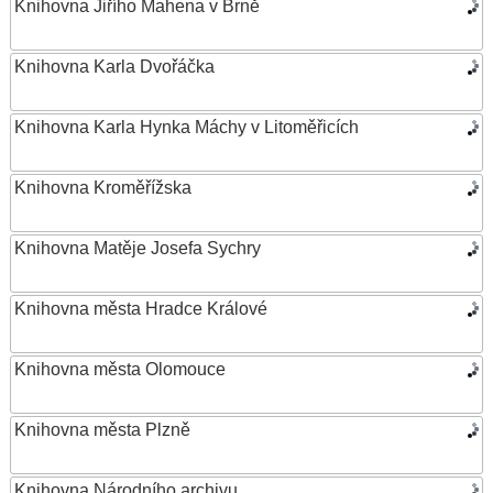
Knihovna Jiřího Mahena v Brně
Knihovna Karla Dvořáčka
Knihovna Karla Hynka Máchy v Litoměřicích
Knihovna Kroměřížska
Knihovna Matěje Josefa Sychry
Knihovna města Hradce Králové
Knihovna města Olomouce
Knihovna města Plzně
Knihovna Národního archivu