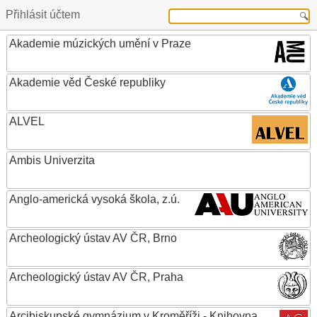
Přihlásit účtem
Akademie múzických umění v Praze
Akademie věd České republiky
ALVEL
Ambis Univerzita
Anglo-americká vysoká škola, z.ú.
Archeologický ústav AV ČR, Brno
Archeologický ústav AV ČR, Praha
Arcibiskupské gymnázium v Kroměříži - Knihovna