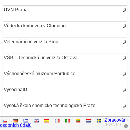
UVN Praha
Vědecká knihovna v Olomouci
Veterinární univerzita Brno
VŠB – Technická univerzita Ostrava
Východočeské muzeum Pardubice
VysocinaID
Vysoká škola chemicko-technologická Praze
Zpracování
Vysoká škola ekonomická v Praze
CESNET
osobních údajů