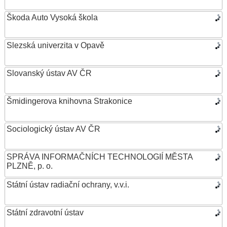
Škoda Auto Vysoká škola
Slezská univerzita v Opavě
Slovanský ústav AV ČR
Šmidingerova knihovna Strakonice
Sociologický ústav AV ČR
SPRÁVA INFORMAČNÍCH TECHNOLOGIÍ MĚSTA
PLZNĚ, p. o.
Státní ústav radiační ochrany, v.v.i.
Státní zdravotní ústav