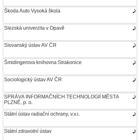
Škoda Auto Vysoká škola
Slezská univerzita v Opavě
Slovanský ústav AV ČR
Šmidingerova knihovna Strakonice
Sociologický ústav AV ČR
SPRÁVA INFORMAČNÍCH TECHNOLOGIÍ MĚSTA
PLZNĚ, p. o.
Státní ústav radiační ochrany, v.v.i.
Státní zdravotní ústav