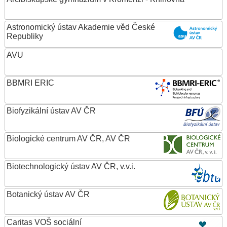
Astronomický ústav Akademie věd České
Republiky
AVU
BBMRI ERIC
Biofyzikální ústav AV ČR
Biologické centrum AV ČR, AV ČR
Biotechnologický ústav AV ČR, v.v.i.
Botanický ústav AV ČR
Caritas VOŠ sociální