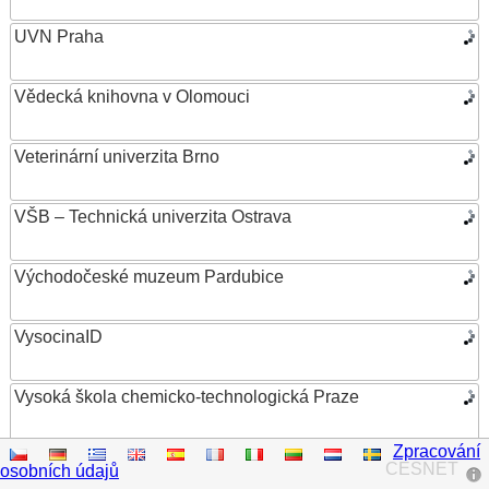
UVN Praha
Vědecká knihovna v Olomouci
Veterinární univerzita Brno
VŠB – Technická univerzita Ostrava
Východočeské muzeum Pardubice
VysocinaID
Vysoká škola chemicko-technologická Praze
Zpracování
Vysoká škola ekonomická v Praze
CESNET
osobních údajů