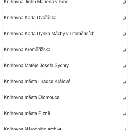
Knihovna Jiřího Mahena v Brně
Knihovna Karla Dvořáčka
Knihovna Karla Hynka Máchy v Litoměřicích
Knihovna Kroměřížska
Knihovna Matěje Josefa Sychry
Knihovna města Hradce Králové
Knihovna města Olomouce
Knihovna města Plzně
Knihovna Národního archivu