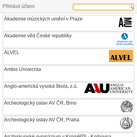
Přihlásit účtem
Akademie múzických umění v Praze
Akademie věd České republiky
ALVEL
Ambis Univerzita
Anglo-americká vysoká škola, z.ú.
Archeologický ústav AV ČR, Brno
Archeologický ústav AV ČR, Praha
Arcibiskupské gymnázium v Kroměříži - Knihovna