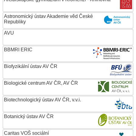
Astronomický ústav Akademie věd České
Republiky
AVU
BBMRI ERIC
Biofyzikální ústav AV ČR
Biologické centrum AV ČR, AV ČR
Biotechnologický ústav AV ČR, v.v.i.
Botanický ústav AV ČR
Caritas VOŠ sociální