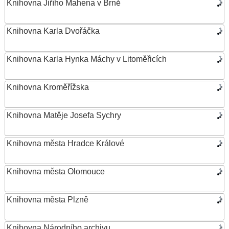
Knihovna Jiřího Mahena v Brně
Knihovna Karla Dvořáčka
Knihovna Karla Hynka Máchy v Litoměřicích
Knihovna Kroměřížska
Knihovna Matěje Josefa Sychry
Knihovna města Hradce Králové
Knihovna města Olomouce
Knihovna města Plzně
Knihovna Národního archivu