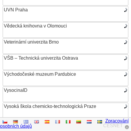
UVN Praha
Vědecká knihovna v Olomouci
Veterinární univerzita Brno
VŠB – Technická univerzita Ostrava
Východočeské muzeum Pardubice
VysocinaID
Vysoká škola chemicko-technologická Praze
Zpracování
Vysoká škola ekonomická v Praze
CESNET
osobních údajů