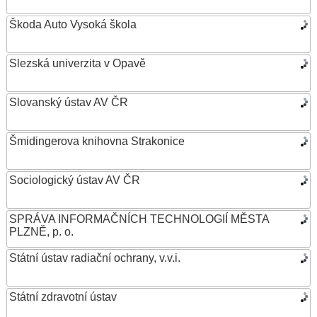
Škoda Auto Vysoká škola
Slezská univerzita v Opavě
Slovanský ústav AV ČR
Šmidingerova knihovna Strakonice
Sociologický ústav AV ČR
SPRÁVA INFORMAČNÍCH TECHNOLOGIÍ MĚSTA
PLZNĚ, p. o.
Státní ústav radiační ochrany, v.v.i.
Státní zdravotní ústav