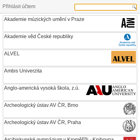
Přihlásit účtem
Akademie múzických umění v Praze
Akademie věd České republiky
ALVEL
Ambis Univerzita
Anglo-americká vysoká škola, z.ú.
Archeologický ústav AV ČR, Brno
Archeologický ústav AV ČR, Praha
Arcibiskupské gymnázium v Kroměříži - Knihovna