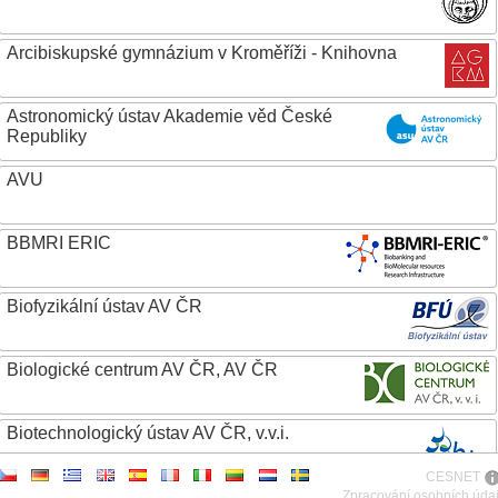
Arcibiskupské gymnázium v Kroměříži - Knihovna
Astronomický ústav Akademie věd České
Republiky
AVU
BBMRI ERIC
Biofyzikální ústav AV ČR
Biologické centrum AV ČR, AV ČR
Biotechnologický ústav AV ČR, v.v.i.
CESNET
Botanický ústav AV ČR
Zpracování osobních úda