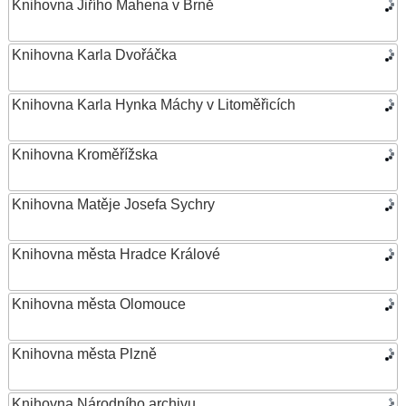
Knihovna Jiřího Mahena v Brně
Knihovna Karla Dvořáčka
Knihovna Karla Hynka Máchy v Litoměřicích
Knihovna Kroměřížska
Knihovna Matěje Josefa Sychry
Knihovna města Hradce Králové
Knihovna města Olomouce
Knihovna města Plzně
Knihovna Národního archivu