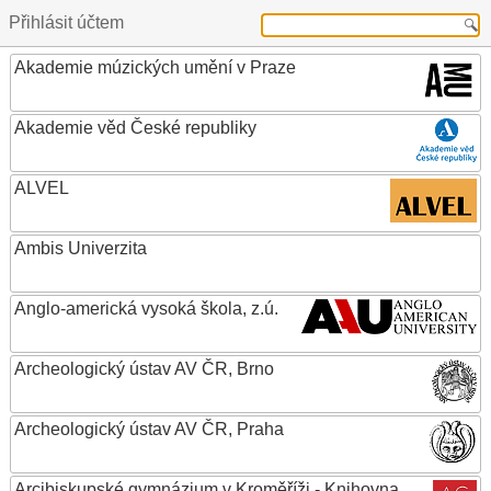
Přihlásit účtem
Akademie múzických umění v Praze
Akademie věd České republiky
ALVEL
Ambis Univerzita
Anglo-americká vysoká škola, z.ú.
Archeologický ústav AV ČR, Brno
Archeologický ústav AV ČR, Praha
Arcibiskupské gymnázium v Kroměříži - Knihovna