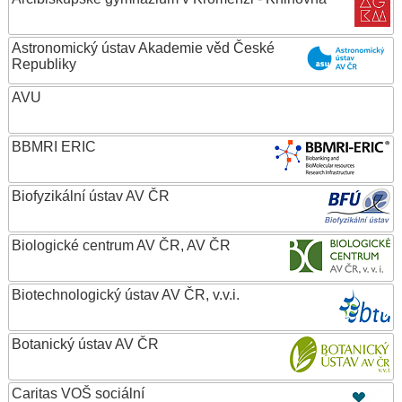
Astronomický ústav Akademie věd České
Republiky
AVU
BBMRI ERIC
Biofyzikální ústav AV ČR
Biologické centrum AV ČR, AV ČR
Biotechnologický ústav AV ČR, v.v.i.
Botanický ústav AV ČR
Caritas VOŠ sociální