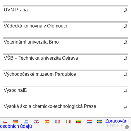
UVN Praha
Vědecká knihovna v Olomouci
Veterinární univerzita Brno
VŠB – Technická univerzita Ostrava
Východočeské muzeum Pardubice
VysocinaID
Vysoká škola chemicko-technologická Praze
Zpracování
Vysoká škola ekonomická v Praze
CESNET
osobních údajů