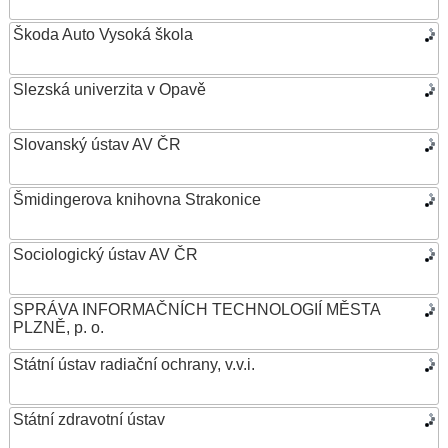
Škoda Auto Vysoká škola
Slezská univerzita v Opavě
Slovanský ústav AV ČR
Šmidingerova knihovna Strakonice
Sociologický ústav AV ČR
SPRÁVA INFORMAČNÍCH TECHNOLOGIÍ MĚSTA
PLZNĚ, p. o.
Státní ústav radiační ochrany, v.v.i.
Státní zdravotní ústav