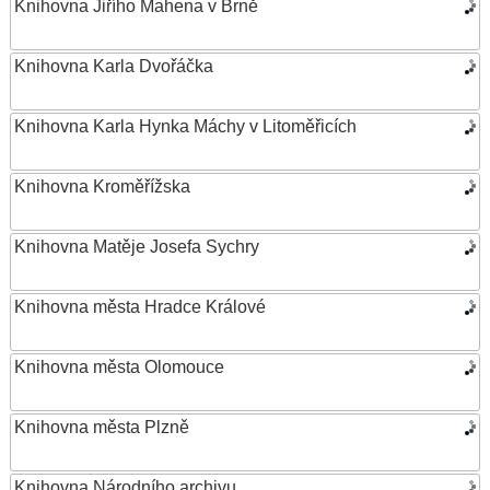
Knihovna Jiřího Mahena v Brně
Knihovna Karla Dvořáčka
Knihovna Karla Hynka Máchy v Litoměřicích
Knihovna Kroměřížska
Knihovna Matěje Josefa Sychry
Knihovna města Hradce Králové
Knihovna města Olomouce
Knihovna města Plzně
Knihovna Národního archivu