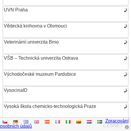
UVN Praha
Vědecká knihovna v Olomouci
Veterinární univerzita Brno
VŠB – Technická univerzita Ostrava
Východočeské muzeum Pardubice
VysocinaID
Vysoká škola chemicko-technologická Praze
Zpracování
Vysoká škola ekonomická v Praze
CESNET
osobních údajů