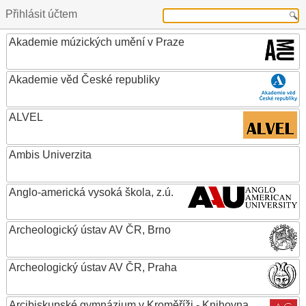
Přihlásit účtem
Akademie múzických umění v Praze
Akademie věd České republiky
ALVEL
Ambis Univerzita
Anglo-americká vysoká škola, z.ú.
Archeologický ústav AV ČR, Brno
Archeologický ústav AV ČR, Praha
Arcibiskupské gymnázium v Kroměříži - Knihovna