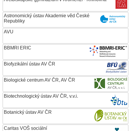
Astronomický ústav Akademie věd České
Republiky
AVU
BBMRI ERIC
Biofyzikální ústav AV ČR
Biologické centrum AV ČR, AV ČR
Biotechnologický ústav AV ČR, v.v.i.
Botanický ústav AV ČR
Caritas VOŠ sociální