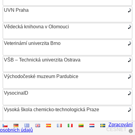
UVN Praha
Vědecká knihovna v Olomouci
Veterinární univerzita Brno
VŠB – Technická univerzita Ostrava
Východočeské muzeum Pardubice
VysocinaID
Vysoká škola chemicko-technologická Praze
Zpracování
Vysoká škola ekonomická v Praze
CESNET
osobních údajů