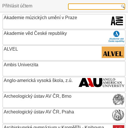
Přihlásit účtem
Akademie múzických umění v Praze
Akademie věd České republiky
ALVEL
Ambis Univerzita
Anglo-americká vysoká škola, z.ú.
Archeologický ústav AV ČR, Brno
Archeologický ústav AV ČR, Praha
Arcibiskupské gymnázium v Kroměříži - Knihovna