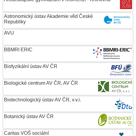
Astronomický ústav Akademie věd České
Republiky
AVU
BBMRI ERIC
Biofyzikální ústav AV ČR
Biologické centrum AV ČR, AV ČR
Biotechnologický ústav AV ČR, v.v.i.
Botanický ústav AV ČR
Caritas VOŠ sociální