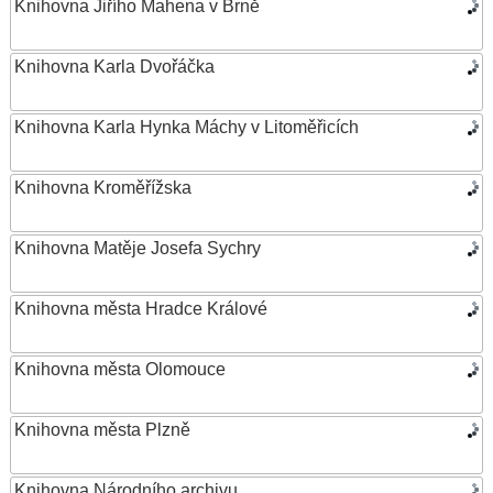
Knihovna Jiřího Mahena v Brně
Knihovna Karla Dvořáčka
Knihovna Karla Hynka Máchy v Litoměřicích
Knihovna Kroměřížska
Knihovna Matěje Josefa Sychry
Knihovna města Hradce Králové
Knihovna města Olomouce
Knihovna města Plzně
Knihovna Národního archivu