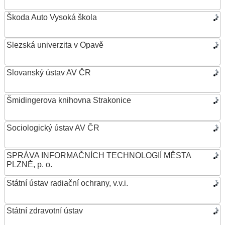
Škoda Auto Vysoká škola
Slezská univerzita v Opavě
Slovanský ústav AV ČR
Šmidingerova knihovna Strakonice
Sociologický ústav AV ČR
SPRÁVA INFORMAČNÍCH TECHNOLOGIÍ MĚSTA
PLZNĚ, p. o.
Státní ústav radiační ochrany, v.v.i.
Státní zdravotní ústav