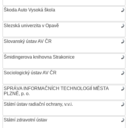
Škoda Auto Vysoká škola
Slezská univerzita v Opavě
Slovanský ústav AV ČR
Šmidingerova knihovna Strakonice
Sociologický ústav AV ČR
SPRÁVA INFORMAČNÍCH TECHNOLOGIÍ MĚSTA
PLZNĚ, p. o.
Státní ústav radiační ochrany, v.v.i.
Státní zdravotní ústav