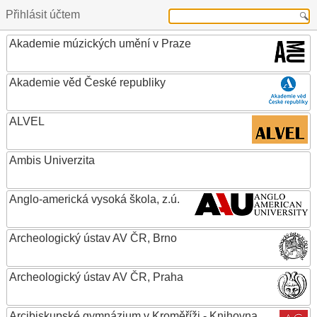
Přihlásit účtem
Akademie múzických umění v Praze
Akademie věd České republiky
ALVEL
Ambis Univerzita
Anglo-americká vysoká škola, z.ú.
Archeologický ústav AV ČR, Brno
Archeologický ústav AV ČR, Praha
Arcibiskupské gymnázium v Kroměříži - Knihovna