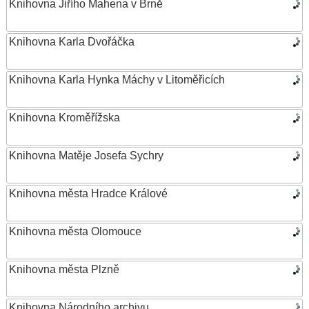
Knihovna Jiřího Mahena v Brně
Knihovna Karla Dvořáčka
Knihovna Karla Hynka Máchy v Litoměřicích
Knihovna Kroměřížska
Knihovna Matěje Josefa Sychry
Knihovna města Hradce Králové
Knihovna města Olomouce
Knihovna města Plzně
Knihovna Národního archivu