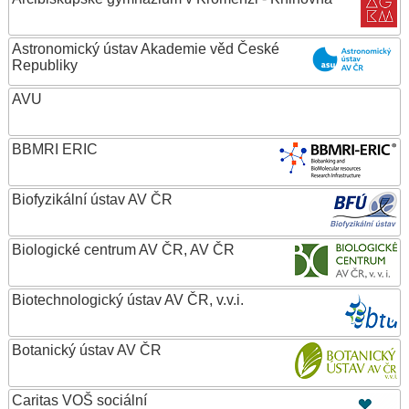
Astronomický ústav Akademie věd České
Republiky
AVU
BBMRI ERIC
Biofyzikální ústav AV ČR
Biologické centrum AV ČR, AV ČR
Biotechnologický ústav AV ČR, v.v.i.
Botanický ústav AV ČR
Caritas VOŠ sociální