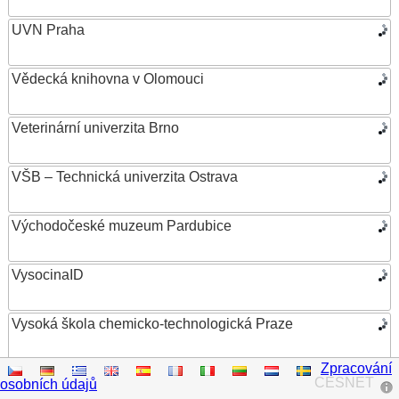
UVN Praha
Vědecká knihovna v Olomouci
Veterinární univerzita Brno
VŠB – Technická univerzita Ostrava
Východočeské muzeum Pardubice
VysocinaID
Vysoká škola chemicko-technologická Praze
Zpracování
Vysoká škola ekonomická v Praze
CESNET
osobních údajů