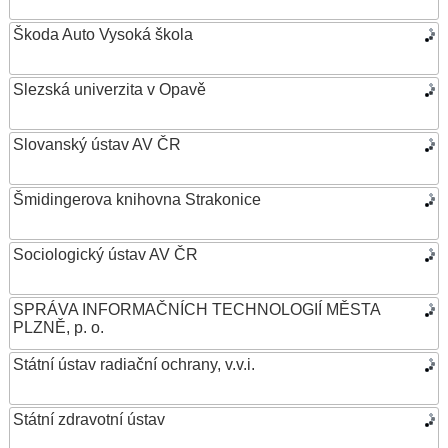
Škoda Auto Vysoká škola
Slezská univerzita v Opavě
Slovanský ústav AV ČR
Šmidingerova knihovna Strakonice
Sociologický ústav AV ČR
SPRÁVA INFORMAČNÍCH TECHNOLOGIÍ MĚSTA
PLZNĚ, p. o.
Státní ústav radiační ochrany, v.v.i.
Státní zdravotní ústav