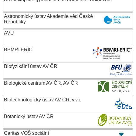
Astronomický ústav Akademie věd České
Republiky
AVU
BBMRI ERIC
Biofyzikální ústav AV ČR
Biologické centrum AV ČR, AV ČR
Biotechnologický ústav AV ČR, v.v.i.
Botanický ústav AV ČR
Caritas VOŠ sociální