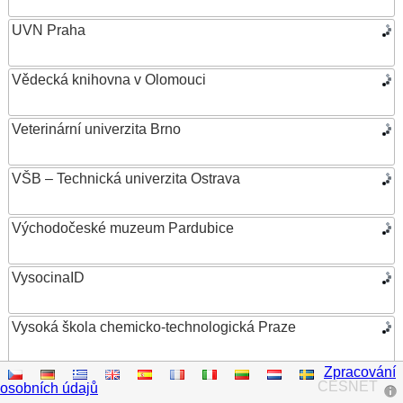
UVN Praha
Vědecká knihovna v Olomouci
Veterinární univerzita Brno
VŠB – Technická univerzita Ostrava
Východočeské muzeum Pardubice
VysocinaID
Vysoká škola chemicko-technologická Praze
Zpracování
Vysoká škola ekonomická v Praze
CESNET
osobních údajů