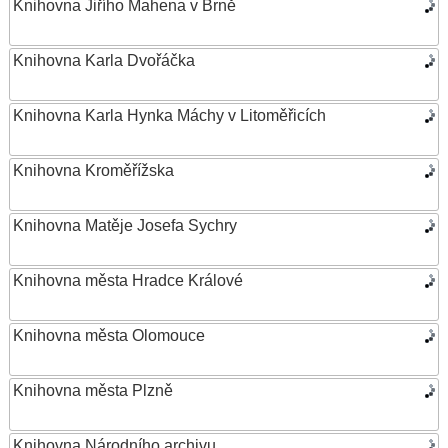
Knihovna Jiřího Mahena v Brně
Knihovna Karla Dvořáčka
Knihovna Karla Hynka Máchy v Litoměřicích
Knihovna Kroměřížska
Knihovna Matěje Josefa Sychry
Knihovna města Hradce Králové
Knihovna města Olomouce
Knihovna města Plzně
Knihovna Národního archivu