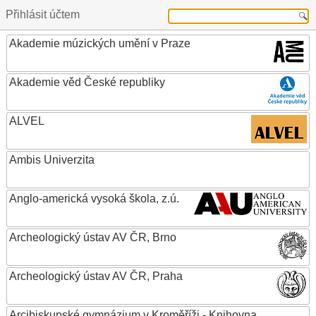
Přihlásit účtem
Akademie múzických umění v Praze
Akademie věd České republiky
ALVEL
Ambis Univerzita
Anglo-americká vysoká škola, z.ú.
Archeologický ústav AV ČR, Brno
Archeologický ústav AV ČR, Praha
Arcibiskupské gymnázium v Kroměříži - Knihovna