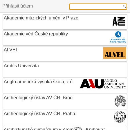
Přihlásit účtem
Akademie múzických umění v Praze
Akademie věd České republiky
ALVEL
Ambis Univerzita
Anglo-americká vysoká škola, z.ú.
Archeologický ústav AV ČR, Brno
Archeologický ústav AV ČR, Praha
Arcibiskupské gymnázium v Kroměříži - Knihovna