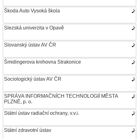
Škoda Auto Vysoká škola
Slezská univerzita v Opavě
Slovanský ústav AV ČR
Šmidingerova knihovna Strakonice
Sociologický ústav AV ČR
SPRÁVA INFORMAČNÍCH TECHNOLOGIÍ MĚSTA
PLZNĚ, p. o.
Státní ústav radiační ochrany, v.v.i.
Státní zdravotní ústav