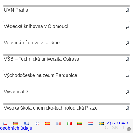
UVN Praha
Vědecká knihovna v Olomouci
Veterinární univerzita Brno
VŠB – Technická univerzita Ostrava
Východočeské muzeum Pardubice
VysocinaID
Vysoká škola chemicko-technologická Praze
Zpracování
Vysoká škola ekonomická v Praze
CESNET
osobních údajů