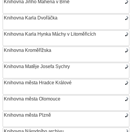
Knihovna Jiřího Mahena v Brně
Knihovna Karla Dvořáčka
Knihovna Karla Hynka Máchy v Litoměřicích
Knihovna Kroměřížska
Knihovna Matěje Josefa Sychry
Knihovna města Hradce Králové
Knihovna města Olomouce
Knihovna města Plzně
Knihovna Národního archivu