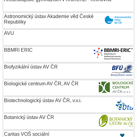
Astronomický ústav Akademie věd České
Republiky
AVU
BBMRI ERIC
Biofyzikální ústav AV ČR
Biologické centrum AV ČR, AV ČR
Biotechnologický ústav AV ČR, v.v.i.
Botanický ústav AV ČR
Caritas VOŠ sociální