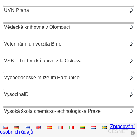
UVN Praha
Vědecká knihovna v Olomouci
Veterinární univerzita Brno
VŠB – Technická univerzita Ostrava
Východočeské muzeum Pardubice
VysocinaID
Vysoká škola chemicko-technologická Praze
Zpracování
Vysoká škola ekonomická v Praze
CESNET
osobních údajů