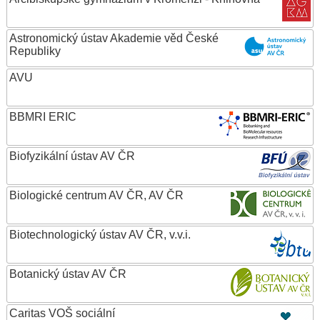
Astronomický ústav Akademie věd České
Republiky
AVU
BBMRI ERIC
Biofyzikální ústav AV ČR
Biologické centrum AV ČR, AV ČR
Biotechnologický ústav AV ČR, v.v.i.
Botanický ústav AV ČR
Caritas VOŠ sociální