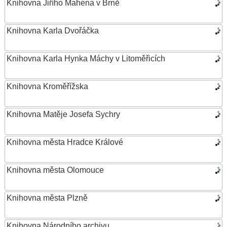
Knihovna Jiřího Mahena v Brně
Knihovna Karla Dvořáčka
Knihovna Karla Hynka Máchy v Litoměřicích
Knihovna Kroměřížska
Knihovna Matěje Josefa Sychry
Knihovna města Hradce Králové
Knihovna města Olomouce
Knihovna města Plzně
Knihovna Národního archivu