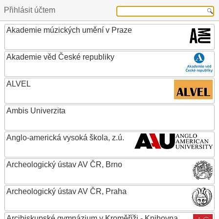
Přihlásit účtem
Akademie múzických umění v Praze
Akademie věd České republiky
ALVEL
Ambis Univerzita
Anglo-americká vysoká škola, z.ú.
Archeologický ústav AV ČR, Brno
Archeologický ústav AV ČR, Praha
Arcibiskupské gymnázium v Kroměříži - Knihovna