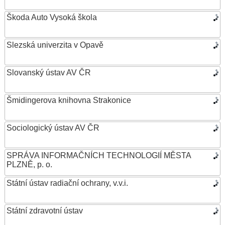
Škoda Auto Vysoká škola
Slezská univerzita v Opavě
Slovanský ústav AV ČR
Šmidingerova knihovna Strakonice
Sociologický ústav AV ČR
SPRÁVA INFORMAČNÍCH TECHNOLOGIÍ MĚSTA
PLZNĚ, p. o.
Státní ústav radiační ochrany, v.v.i.
Státní zdravotní ústav