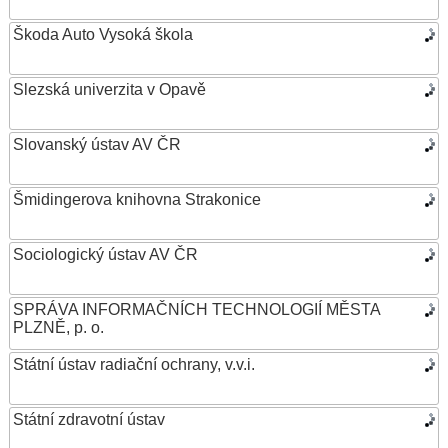
Škoda Auto Vysoká škola
Slezská univerzita v Opavě
Slovanský ústav AV ČR
Šmidingerova knihovna Strakonice
Sociologický ústav AV ČR
SPRÁVA INFORMAČNÍCH TECHNOLOGIÍ MĚSTA
PLZNĚ, p. o.
Státní ústav radiační ochrany, v.v.i.
Státní zdravotní ústav