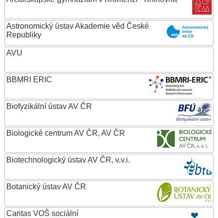
Astronomický ústav Akademie věd České
Republiky
AVU
BBMRI ERIC
Biofyzikální ústav AV ČR
Biologické centrum AV ČR, AV ČR
Biotechnologický ústav AV ČR, v.v.i.
Botanický ústav AV ČR
Caritas VOŠ sociální