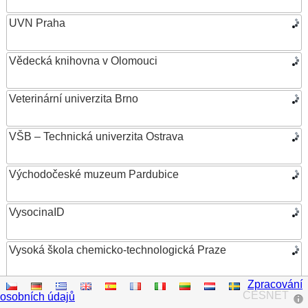
UVN Praha
Vědecká knihovna v Olomouci
Veterinární univerzita Brno
VŠB – Technická univerzita Ostrava
Východočeské muzeum Pardubice
VysocinaID
Vysoká škola chemicko-technologická Praze
Zpracování
Vysoká škola ekonomická v Praze
CESNET
osobních údajů