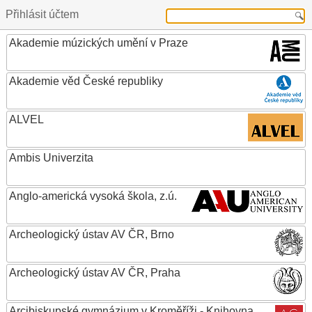
Přihlásit účtem
Akademie múzických umění v Praze
Akademie věd České republiky
ALVEL
Ambis Univerzita
Anglo-americká vysoká škola, z.ú.
Archeologický ústav AV ČR, Brno
Archeologický ústav AV ČR, Praha
Arcibiskupské gymnázium v Kroměříži - Knihovna