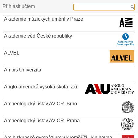
Přihlásit účtem
Akademie múzických umění v Praze
Akademie věd České republiky
ALVEL
Ambis Univerzita
Anglo-americká vysoká škola, z.ú.
Archeologický ústav AV ČR, Brno
Archeologický ústav AV ČR, Praha
Arcibiskupské gymnázium v Kroměříži - Knihovna