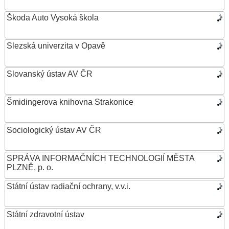
Škoda Auto Vysoká škola
Slezská univerzita v Opavě
Slovanský ústav AV ČR
Šmidingerova knihovna Strakonice
Sociologický ústav AV ČR
SPRÁVA INFORMAČNÍCH TECHNOLOGIÍ MĚSTA
PLZNĚ, p. o.
Státní ústav radiační ochrany, v.v.i.
Státní zdravotní ústav