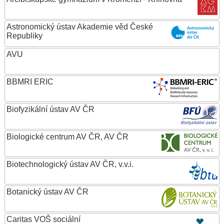
Astronomický ústav Akademie věd České
Republiky
AVU
BBMRI ERIC
Biofyzikální ústav AV ČR
Biologické centrum AV ČR, AV ČR
Biotechnologický ústav AV ČR, v.v.i.
Botanický ústav AV ČR
Caritas VOŠ sociální