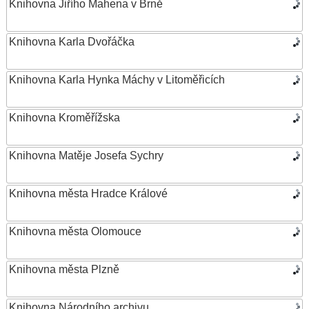
Knihovna Jiřího Mahena v Brně
Knihovna Karla Dvořáčka
Knihovna Karla Hynka Máchy v Litoměřicích
Knihovna Kroměřížska
Knihovna Matěje Josefa Sychry
Knihovna města Hradce Králové
Knihovna města Olomouce
Knihovna města Plzně
Knihovna Národního archivu