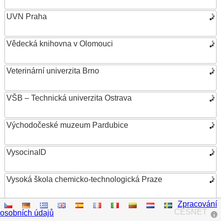
UVN Praha
Vědecká knihovna v Olomouci
Veterinární univerzita Brno
VŠB – Technická univerzita Ostrava
Východočeské muzeum Pardubice
VysocinaID
Vysoká škola chemicko-technologická Praze
Zpracování
Vysoká škola ekonomická v Praze
CESNET
osobních údajů