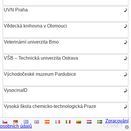
UVN Praha
Vědecká knihovna v Olomouci
Veterinární univerzita Brno
VŠB – Technická univerzita Ostrava
Východočeské muzeum Pardubice
VysocinaID
Vysoká škola chemicko-technologická Praze
Zpracování
Vysoká škola ekonomická v Praze
CESNET
osobních údajů