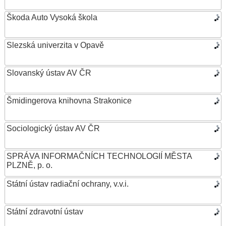
Škoda Auto Vysoká škola
Slezská univerzita v Opavě
Slovanský ústav AV ČR
Šmidingerova knihovna Strakonice
Sociologický ústav AV ČR
SPRÁVA INFORMAČNÍCH TECHNOLOGIÍ MĚSTA
PLZNĚ, p. o.
Státní ústav radiační ochrany, v.v.i.
Státní zdravotní ústav