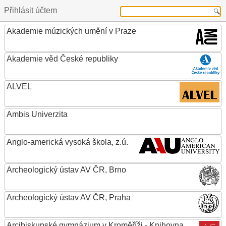
Přihlásit účtem
Akademie múzických umění v Praze
Akademie věd České republiky
ALVEL
Ambis Univerzita
Anglo-americká vysoká škola, z.ú.
Archeologický ústav AV ČR, Brno
Archeologický ústav AV ČR, Praha
Arcibiskupské gymnázium v Kroměříži - Knihovna