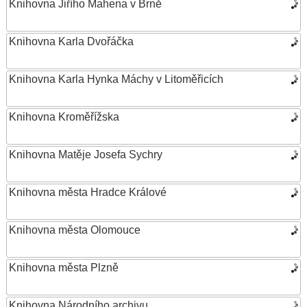
Knihovna Jiřího Mahena v Brně
Knihovna Karla Dvořáčka
Knihovna Karla Hynka Máchy v Litoměřicích
Knihovna Kroměřížska
Knihovna Matěje Josefa Sychry
Knihovna města Hradce Králové
Knihovna města Olomouce
Knihovna města Plzně
Knihovna Národního archivu