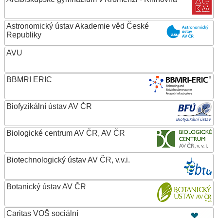
Astronomický ústav Akademie věd České
Republiky
AVU
BBMRI ERIC
Biofyzikální ústav AV ČR
Biologické centrum AV ČR, AV ČR
Biotechnologický ústav AV ČR, v.v.i.
Botanický ústav AV ČR
Caritas VOŠ sociální