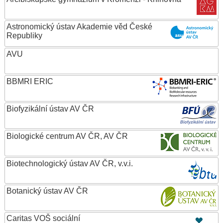
Astronomický ústav Akademie věd České
Republiky
AVU
BBMRI ERIC
Biofyzikální ústav AV ČR
Biologické centrum AV ČR, AV ČR
Biotechnologický ústav AV ČR, v.v.i.
Botanický ústav AV ČR
Caritas VOŠ sociální