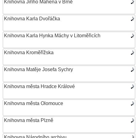
Knihovna Jiřího Mahena v Brně
Knihovna Karla Dvořáčka
Knihovna Karla Hynka Máchy v Litoměřicích
Knihovna Kroměřížska
Knihovna Matěje Josefa Sychry
Knihovna města Hradce Králové
Knihovna města Olomouce
Knihovna města Plzně
Knihovna Národního archivu