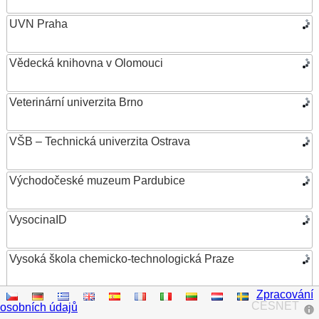
UVN Praha
Vědecká knihovna v Olomouci
Veterinární univerzita Brno
VŠB – Technická univerzita Ostrava
Východočeské muzeum Pardubice
VysocinaID
Vysoká škola chemicko-technologická Praze
Zpracování
Vysoká škola ekonomická v Praze
CESNET
osobních údajů