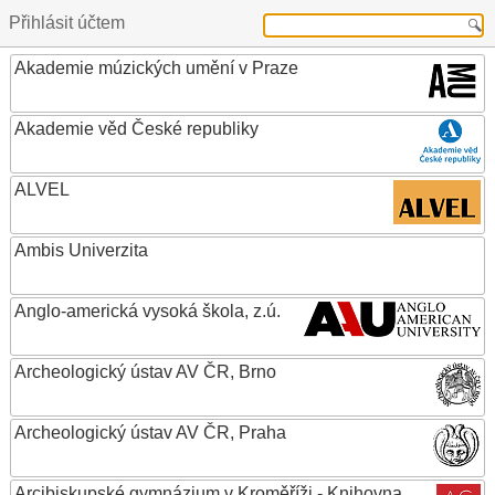
Přihlásit účtem
Akademie múzických umění v Praze
Akademie věd České republiky
ALVEL
Ambis Univerzita
Anglo-americká vysoká škola, z.ú.
Archeologický ústav AV ČR, Brno
Archeologický ústav AV ČR, Praha
Arcibiskupské gymnázium v Kroměříži - Knihovna