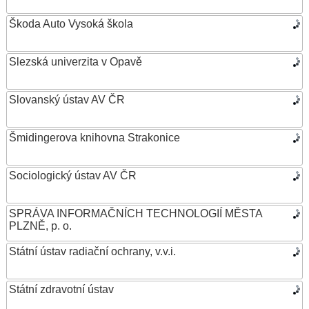
Škoda Auto Vysoká škola
Slezská univerzita v Opavě
Slovanský ústav AV ČR
Šmidingerova knihovna Strakonice
Sociologický ústav AV ČR
SPRÁVA INFORMAČNÍCH TECHNOLOGIÍ MĚSTA
PLZNĚ, p. o.
Státní ústav radiační ochrany, v.v.i.
Státní zdravotní ústav