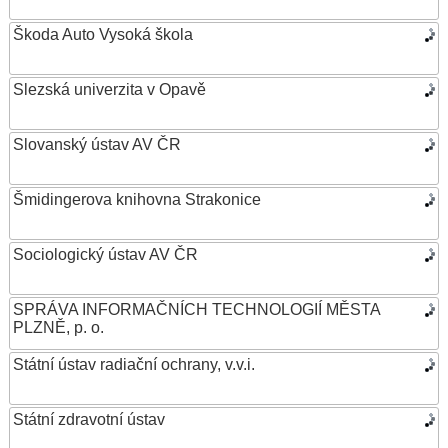
Škoda Auto Vysoká škola
Slezská univerzita v Opavě
Slovanský ústav AV ČR
Šmidingerova knihovna Strakonice
Sociologický ústav AV ČR
SPRÁVA INFORMAČNÍCH TECHNOLOGIÍ MĚSTA
PLZNĚ, p. o.
Státní ústav radiační ochrany, v.v.i.
Státní zdravotní ústav