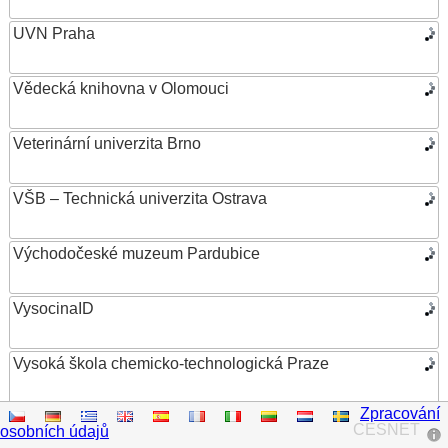
UVN Praha
Vědecká knihovna v Olomouci
Veterinární univerzita Brno
VŠB – Technická univerzita Ostrava
Východočeské muzeum Pardubice
VysocinaID
Vysoká škola chemicko-technologická Praze
Zpracování
Vysoká škola ekonomická v Praze
CESNET
osobních údajů