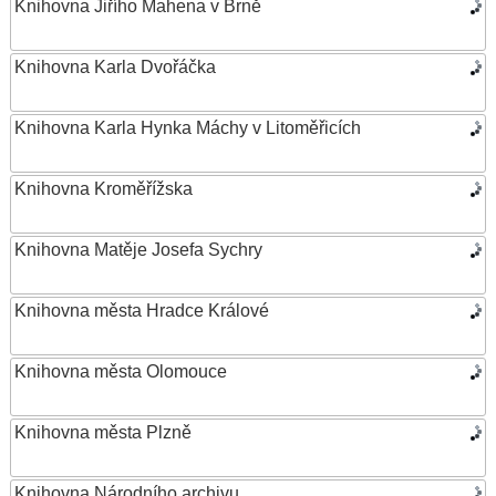
Knihovna Jiřího Mahena v Brně
Knihovna Karla Dvořáčka
Knihovna Karla Hynka Máchy v Litoměřicích
Knihovna Kroměřížska
Knihovna Matěje Josefa Sychry
Knihovna města Hradce Králové
Knihovna města Olomouce
Knihovna města Plzně
Knihovna Národního archivu