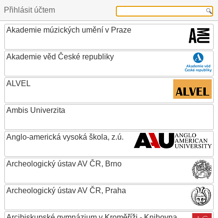
Přihlásit účtem
Akademie múzických umění v Praze
Akademie věd České republiky
ALVEL
Ambis Univerzita
Anglo-americká vysoká škola, z.ú.
Archeologický ústav AV ČR, Brno
Archeologický ústav AV ČR, Praha
Arcibiskupské gymnázium v Kroměříži - Knihovna