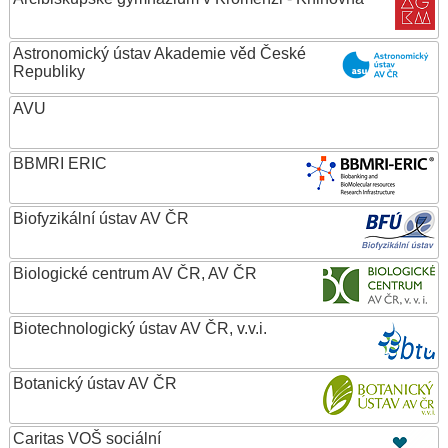
Astronomický ústav Akademie věd České
Republiky
AVU
BBMRI ERIC
Biofyzikální ústav AV ČR
Biologické centrum AV ČR, AV ČR
Biotechnologický ústav AV ČR, v.v.i.
Botanický ústav AV ČR
Caritas VOŠ sociální