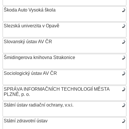
Škoda Auto Vysoká škola
Slezská univerzita v Opavě
Slovanský ústav AV ČR
Šmidingerova knihovna Strakonice
Sociologický ústav AV ČR
SPRÁVA INFORMAČNÍCH TECHNOLOGIÍ MĚSTA
PLZNĚ, p. o.
Státní ústav radiační ochrany, v.v.i.
Státní zdravotní ústav