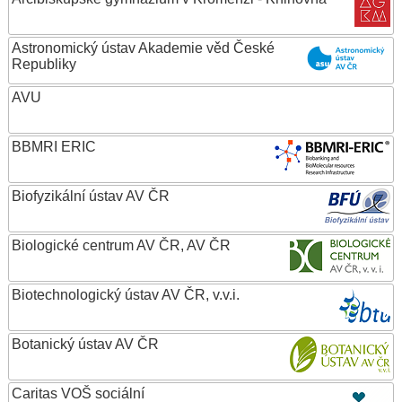
Astronomický ústav Akademie věd České
Republiky
AVU
BBMRI ERIC
Biofyzikální ústav AV ČR
Biologické centrum AV ČR, AV ČR
Biotechnologický ústav AV ČR, v.v.i.
Botanický ústav AV ČR
Caritas VOŠ sociální