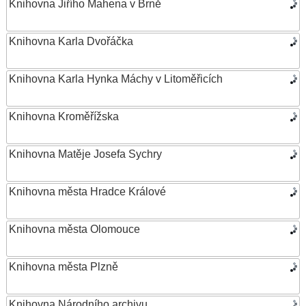
Knihovna Jiřího Mahena v Brně
Knihovna Karla Dvořáčka
Knihovna Karla Hynka Máchy v Litoměřicích
Knihovna Kroměřížska
Knihovna Matěje Josefa Sychry
Knihovna města Hradce Králové
Knihovna města Olomouce
Knihovna města Plzně
Knihovna Národního archivu