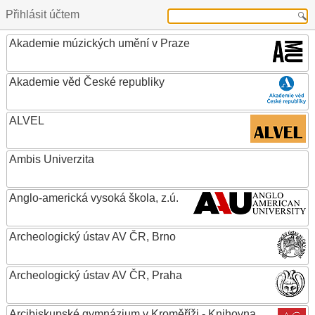
Přihlásit účtem
Akademie múzických umění v Praze
Akademie věd České republiky
ALVEL
Ambis Univerzita
Anglo-americká vysoká škola, z.ú.
Archeologický ústav AV ČR, Brno
Archeologický ústav AV ČR, Praha
Arcibiskupské gymnázium v Kroměříži - Knihovna