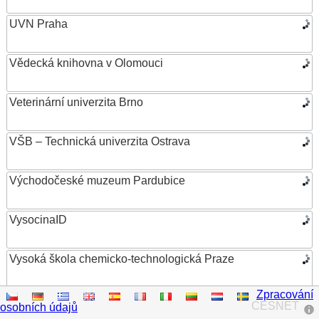
UVN Praha
Vědecká knihovna v Olomouci
Veterinární univerzita Brno
VŠB – Technická univerzita Ostrava
Východočeské muzeum Pardubice
VysocinaID
Vysoká škola chemicko-technologická Praze
Zpracování
Vysoká škola ekonomická v Praze
CESNET
osobních údajů