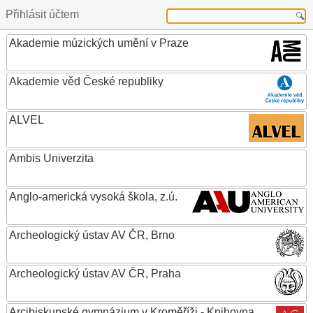
Přihlásit účtem
Akademie múzických umění v Praze
Akademie věd České republiky
ALVEL
Ambis Univerzita
Anglo-americká vysoká škola, z.ú.
Archeologický ústav AV ČR, Brno
Archeologický ústav AV ČR, Praha
Arcibiskupské gymnázium v Kroměříži - Knihovna