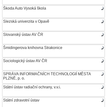
Škoda Auto Vysoká škola
Slezská univerzita v Opavě
Slovanský ústav AV ČR
Šmidingerova knihovna Strakonice
Sociologický ústav AV ČR
SPRÁVA INFORMAČNÍCH TECHNOLOGIÍ MĚSTA
PLZNĚ, p. o.
Státní ústav radiační ochrany, v.v.i.
Státní zdravotní ústav