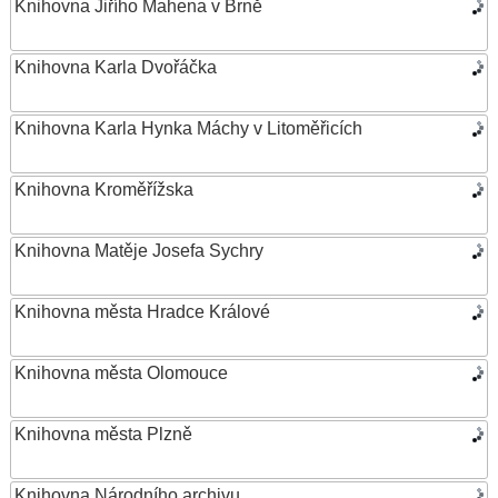
Knihovna Jiřího Mahena v Brně
Knihovna Karla Dvořáčka
Knihovna Karla Hynka Máchy v Litoměřicích
Knihovna Kroměřížska
Knihovna Matěje Josefa Sychry
Knihovna města Hradce Králové
Knihovna města Olomouce
Knihovna města Plzně
Knihovna Národního archivu