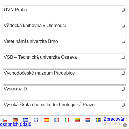
UVN Praha
Vědecká knihovna v Olomouci
Veterinární univerzita Brno
VŠB – Technická univerzita Ostrava
Východočeské muzeum Pardubice
VysocinaID
Vysoká škola chemicko-technologická Praze
Zpracování
Vysoká škola ekonomická v Praze
CESNET
osobních údajů