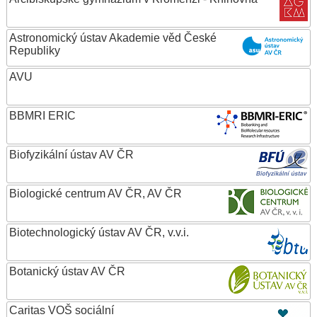
Astronomický ústav Akademie věd České
Republiky
AVU
BBMRI ERIC
Biofyzikální ústav AV ČR
Biologické centrum AV ČR, AV ČR
Biotechnologický ústav AV ČR, v.v.i.
Botanický ústav AV ČR
Caritas VOŠ sociální