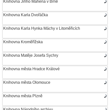
Knihovna Jiřího Mahena v Brně
Knihovna Karla Dvořáčka
Knihovna Karla Hynka Máchy v Litoměřicích
Knihovna Kroměřížska
Knihovna Matěje Josefa Sychry
Knihovna města Hradce Králové
Knihovna města Olomouce
Knihovna města Plzně
Knihovna Národního archivu