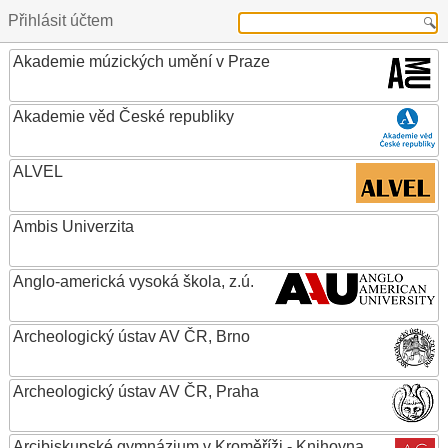
Přihlásit účtem
Akademie múzických umění v Praze
Akademie věd České republiky
ALVEL
Ambis Univerzita
Anglo-americká vysoká škola, z.ú.
Archeologický ústav AV ČR, Brno
Archeologický ústav AV ČR, Praha
Arcibiskupské gymnázium v Kroměříži - Knihovna