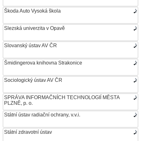
Škoda Auto Vysoká škola
Slezská univerzita v Opavě
Slovanský ústav AV ČR
Šmidingerova knihovna Strakonice
Sociologický ústav AV ČR
SPRÁVA INFORMAČNÍCH TECHNOLOGIÍ MĚSTA
PLZNĚ, p. o.
Státní ústav radiační ochrany, v.v.i.
Státní zdravotní ústav