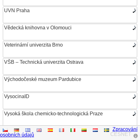
UVN Praha
Vědecká knihovna v Olomouci
Veterinární univerzita Brno
VŠB – Technická univerzita Ostrava
Východočeské muzeum Pardubice
VysocinaID
Vysoká škola chemicko-technologická Praze
Zpracování
Vysoká škola ekonomická v Praze
CESNET
osobních údajů