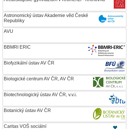
Astronomický ústav Akademie věd České
Republiky
AVU
BBMRI ERIC
Biofyzikální ústav AV ČR
Biologické centrum AV ČR, AV ČR
Biotechnologický ústav AV ČR, v.v.i.
Botanický ústav AV ČR
Caritas VOŠ sociální