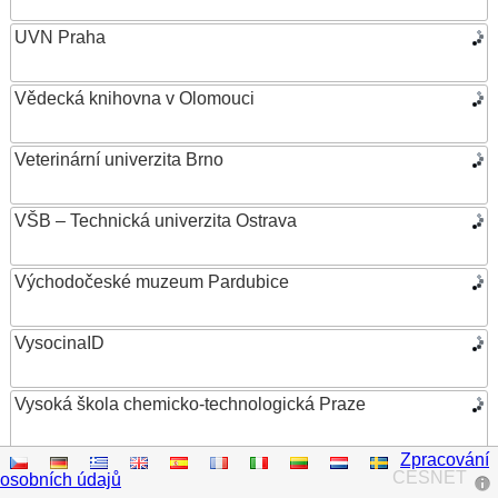
UVN Praha
Vědecká knihovna v Olomouci
Veterinární univerzita Brno
VŠB – Technická univerzita Ostrava
Východočeské muzeum Pardubice
VysocinaID
Vysoká škola chemicko-technologická Praze
Zpracování
Vysoká škola ekonomická v Praze
CESNET
osobních údajů