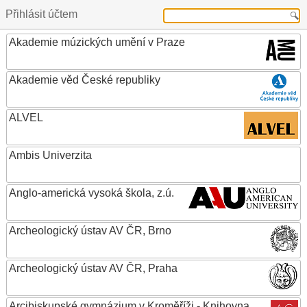
Přihlásit účtem
Akademie múzických umění v Praze
Akademie věd České republiky
ALVEL
Ambis Univerzita
Anglo-americká vysoká škola, z.ú.
Archeologický ústav AV ČR, Brno
Archeologický ústav AV ČR, Praha
Arcibiskupské gymnázium v Kroměříži - Knihovna