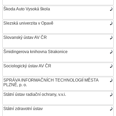
Škoda Auto Vysoká škola
Slezská univerzita v Opavě
Slovanský ústav AV ČR
Šmidingerova knihovna Strakonice
Sociologický ústav AV ČR
SPRÁVA INFORMAČNÍCH TECHNOLOGIÍ MĚSTA
PLZNĚ, p. o.
Státní ústav radiační ochrany, v.v.i.
Státní zdravotní ústav