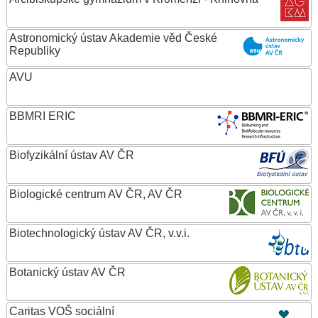
Astronomický ústav Akademie věd České
Republiky
AVU
BBMRI ERIC
Biofyzikální ústav AV ČR
Biologické centrum AV ČR, AV ČR
Biotechnologický ústav AV ČR, v.v.i.
Botanický ústav AV ČR
Caritas VOŠ sociální