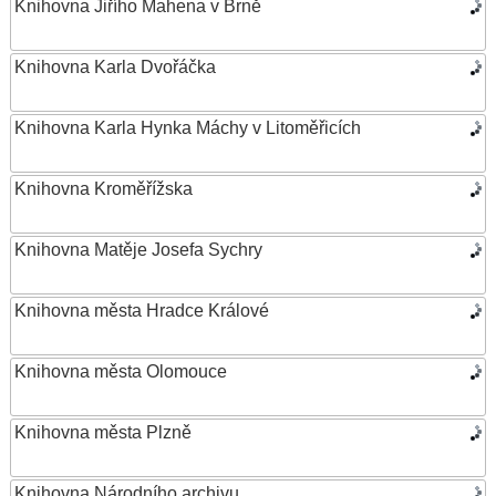
Knihovna Jiřího Mahena v Brně
Knihovna Karla Dvořáčka
Knihovna Karla Hynka Máchy v Litoměřicích
Knihovna Kroměřížska
Knihovna Matěje Josefa Sychry
Knihovna města Hradce Králové
Knihovna města Olomouce
Knihovna města Plzně
Knihovna Národního archivu