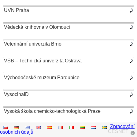
UVN Praha
Vědecká knihovna v Olomouci
Veterinární univerzita Brno
VŠB – Technická univerzita Ostrava
Východočeské muzeum Pardubice
VysocinaID
Vysoká škola chemicko-technologická Praze
Zpracování
Vysoká škola ekonomická v Praze
CESNET
osobních údajů