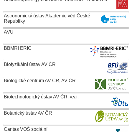
Astronomický ústav Akademie věd České
Republiky
AVU
BBMRI ERIC
Biofyzikální ústav AV ČR
Biologické centrum AV ČR, AV ČR
Biotechnologický ústav AV ČR, v.v.i.
Botanický ústav AV ČR
Caritas VOŠ sociální