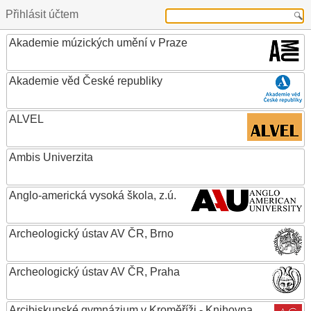
Přihlásit účtem
Akademie múzických umění v Praze
Akademie věd České republiky
ALVEL
Ambis Univerzita
Anglo-americká vysoká škola, z.ú.
Archeologický ústav AV ČR, Brno
Archeologický ústav AV ČR, Praha
Arcibiskupské gymnázium v Kroměříži - Knihovna