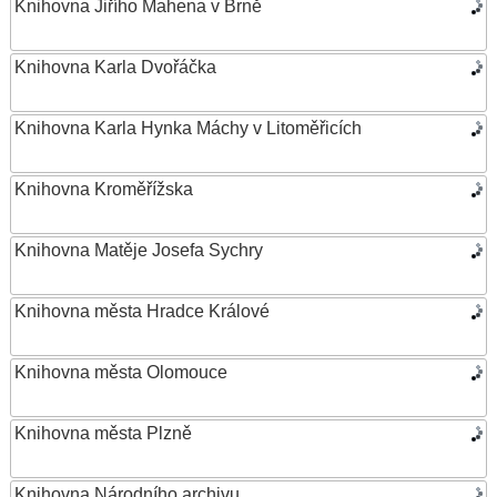
Knihovna Jiřího Mahena v Brně
Knihovna Karla Dvořáčka
Knihovna Karla Hynka Máchy v Litoměřicích
Knihovna Kroměřížska
Knihovna Matěje Josefa Sychry
Knihovna města Hradce Králové
Knihovna města Olomouce
Knihovna města Plzně
Knihovna Národního archivu