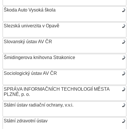
Škoda Auto Vysoká škola
Slezská univerzita v Opavě
Slovanský ústav AV ČR
Šmidingerova knihovna Strakonice
Sociologický ústav AV ČR
SPRÁVA INFORMAČNÍCH TECHNOLOGIÍ MĚSTA
PLZNĚ, p. o.
Státní ústav radiační ochrany, v.v.i.
Státní zdravotní ústav