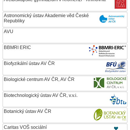
Astronomický ústav Akademie věd České
Republiky
AVU
BBMRI ERIC
Biofyzikální ústav AV ČR
Biologické centrum AV ČR, AV ČR
Biotechnologický ústav AV ČR, v.v.i.
Botanický ústav AV ČR
Caritas VOŠ sociální