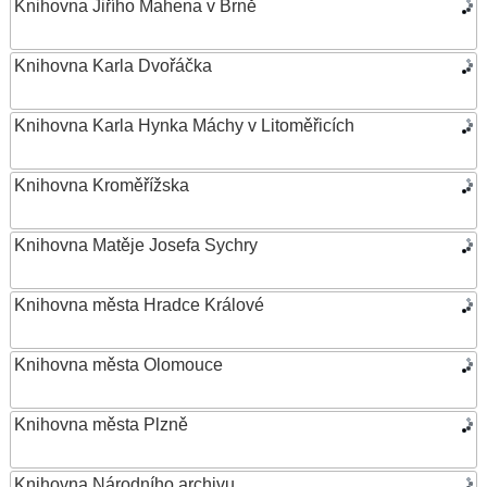
Knihovna Jiřího Mahena v Brně
Knihovna Karla Dvořáčka
Knihovna Karla Hynka Máchy v Litoměřicích
Knihovna Kroměřížska
Knihovna Matěje Josefa Sychry
Knihovna města Hradce Králové
Knihovna města Olomouce
Knihovna města Plzně
Knihovna Národního archivu