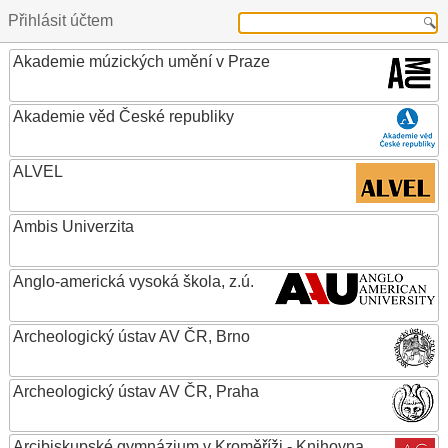
Přihlásit účtem
Akademie múzických umění v Praze
Akademie věd České republiky
ALVEL
Ambis Univerzita
Anglo-americká vysoká škola, z.ú.
Archeologický ústav AV ČR, Brno
Archeologický ústav AV ČR, Praha
Arcibiskupské gymnázium v Kroměříži - Knihovna