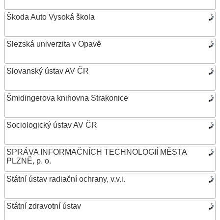
Škoda Auto Vysoká škola
Slezská univerzita v Opavě
Slovanský ústav AV ČR
Šmidingerova knihovna Strakonice
Sociologický ústav AV ČR
SPRÁVA INFORMAČNÍCH TECHNOLOGIÍ MĚSTA
PLZNĚ, p. o.
Státní ústav radiační ochrany, v.v.i.
Státní zdravotní ústav