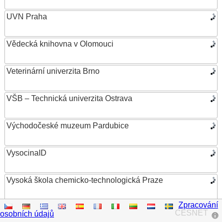
UVN Praha
Vědecká knihovna v Olomouci
Veterinární univerzita Brno
VŠB – Technická univerzita Ostrava
Východočeské muzeum Pardubice
VysocinaID
Vysoká škola chemicko-technologická Praze
Zpracování
Vysoká škola ekonomická v Praze
CESNET
osobních údajů