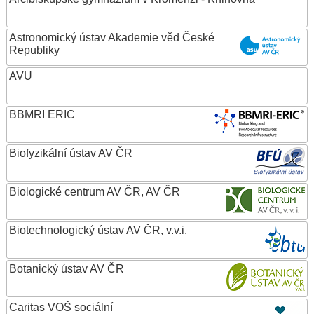
Astronomický ústav Akademie věd České
Republiky
AVU
BBMRI ERIC
Biofyzikální ústav AV ČR
Biologické centrum AV ČR, AV ČR
Biotechnologický ústav AV ČR, v.v.i.
Botanický ústav AV ČR
Caritas VOŠ sociální