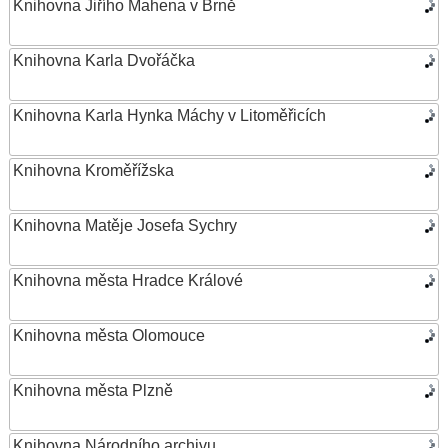
Knihovna Jiřího Mahena v Brně
Knihovna Karla Dvořáčka
Knihovna Karla Hynka Máchy v Litoměřicích
Knihovna Kroměřížska
Knihovna Matěje Josefa Sychry
Knihovna města Hradce Králové
Knihovna města Olomouce
Knihovna města Plzně
Knihovna Národního archivu