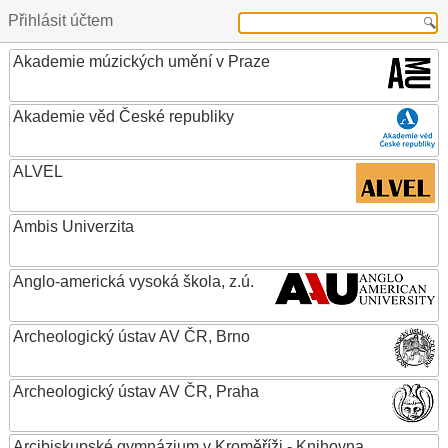
Přihlásit účtem
Akademie múzických umění v Praze
Akademie věd České republiky
ALVEL
Ambis Univerzita
Anglo-americká vysoká škola, z.ú.
Archeologický ústav AV ČR, Brno
Archeologický ústav AV ČR, Praha
Arcibiskupské gymnázium v Kroměříži - Knihovna