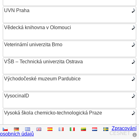
UVN Praha
Vědecká knihovna v Olomouci
Veterinární univerzita Brno
VŠB – Technická univerzita Ostrava
Východočeské muzeum Pardubice
VysocinaID
Vysoká škola chemicko-technologická Praze
Zpracování
Vysoká škola ekonomická v Praze
CESNET
osobních údajů