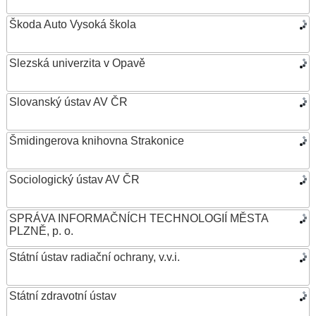
Škoda Auto Vysoká škola
Slezská univerzita v Opavě
Slovanský ústav AV ČR
Šmidingerova knihovna Strakonice
Sociologický ústav AV ČR
SPRÁVA INFORMAČNÍCH TECHNOLOGIÍ MĚSTA
PLZNĚ, p. o.
Státní ústav radiační ochrany, v.v.i.
Státní zdravotní ústav