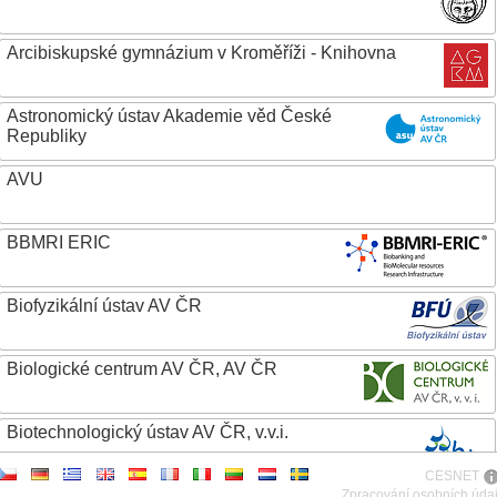
Arcibiskupské gymnázium v Kroměříži - Knihovna
Astronomický ústav Akademie věd České
Republiky
AVU
BBMRI ERIC
Biofyzikální ústav AV ČR
Biologické centrum AV ČR, AV ČR
Biotechnologický ústav AV ČR, v.v.i.
CESNET
Botanický ústav AV ČR
Zpracování osobních úda