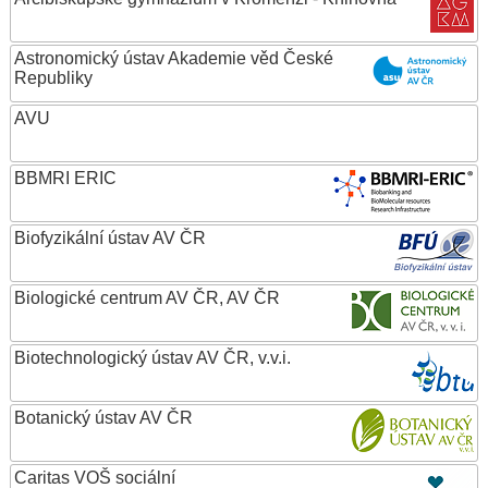
Astronomický ústav Akademie věd České
Republiky
AVU
BBMRI ERIC
Biofyzikální ústav AV ČR
Biologické centrum AV ČR, AV ČR
Biotechnologický ústav AV ČR, v.v.i.
Botanický ústav AV ČR
Caritas VOŠ sociální