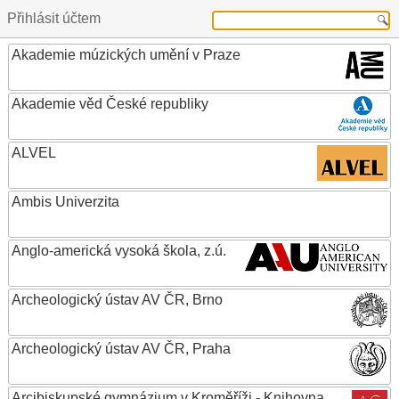
Přihlásit účtem
Akademie múzických umění v Praze
Akademie věd České republiky
ALVEL
Ambis Univerzita
Anglo-americká vysoká škola, z.ú.
Archeologický ústav AV ČR, Brno
Archeologický ústav AV ČR, Praha
Arcibiskupské gymnázium v Kroměříži - Knihovna