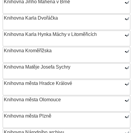
Knihovna Jiřího Mahena v Brně
Knihovna Karla Dvořáčka
Knihovna Karla Hynka Máchy v Litoměřicích
Knihovna Kroměřížska
Knihovna Matěje Josefa Sychry
Knihovna města Hradce Králové
Knihovna města Olomouce
Knihovna města Plzně
Knihovna Národního archivu