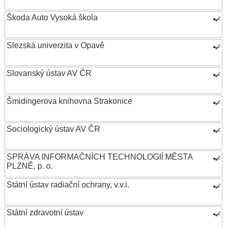
Škoda Auto Vysoká škola
Slezská univerzita v Opavě
Slovanský ústav AV ČR
Šmidingerova knihovna Strakonice
Sociologický ústav AV ČR
SPRÁVA INFORMAČNÍCH TECHNOLOGIÍ MĚSTA
PLZNĚ, p. o.
Státní ústav radiační ochrany, v.v.i.
Státní zdravotní ústav