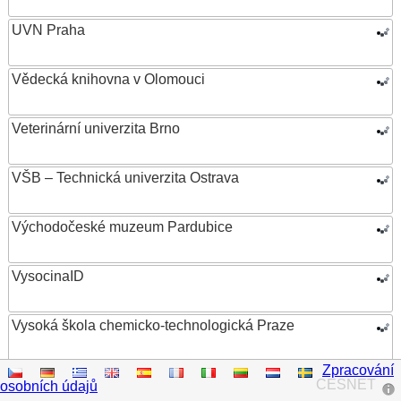
UVN Praha
Vědecká knihovna v Olomouci
Veterinární univerzita Brno
VŠB – Technická univerzita Ostrava
Východočeské muzeum Pardubice
VysocinaID
Vysoká škola chemicko-technologická Praze
Zpracování
Vysoká škola ekonomická v Praze
CESNET
osobních údajů