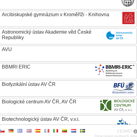
Arcibiskupské gymnázium v Kroměříži - Knihovna
Astronomický ústav Akademie věd České
Republiky
AVU
BBMRI ERIC
Biofyzikální ústav AV ČR
Biologické centrum AV ČR, AV ČR
Biotechnologický ústav AV ČR, v.v.i.
CESNET
Botanický ústav AV ČR
Zpracování osobních úda