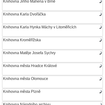
Knihovna Jiřího Mahena v Brně
Knihovna Karla Dvořáčka
Knihovna Karla Hynka Máchy v Litoměřicích
Knihovna Kroměřížska
Knihovna Matěje Josefa Sychry
Knihovna města Hradce Králové
Knihovna města Olomouce
Knihovna města Plzně
Knihovna Národního archivu