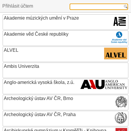
Přihlásit účtem
Akademie múzických umění v Praze
Akademie věd České republiky
ALVEL
Ambis Univerzita
Anglo-americká vysoká škola, z.ú.
Archeologický ústav AV ČR, Brno
Archeologický ústav AV ČR, Praha
Arcibiskupské gymnázium v Kroměříži - Knihovna