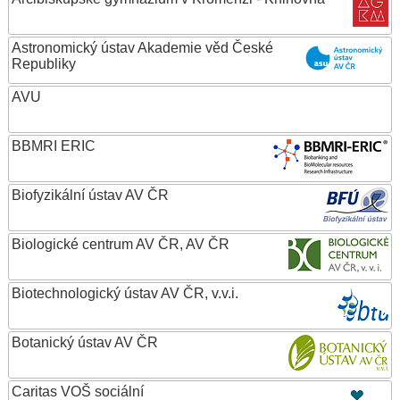
Astronomický ústav Akademie věd České
Republiky
AVU
BBMRI ERIC
Biofyzikální ústav AV ČR
Biologické centrum AV ČR, AV ČR
Biotechnologický ústav AV ČR, v.v.i.
Botanický ústav AV ČR
Caritas VOŠ sociální