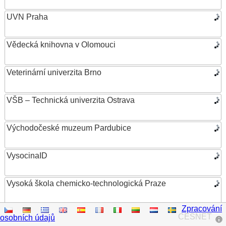
UVN Praha
Vědecká knihovna v Olomouci
Veterinární univerzita Brno
VŠB – Technická univerzita Ostrava
Východočeské muzeum Pardubice
VysocinaID
Vysoká škola chemicko-technologická Praze
Zpracování
Vysoká škola ekonomická v Praze
CESNET
osobních údajů