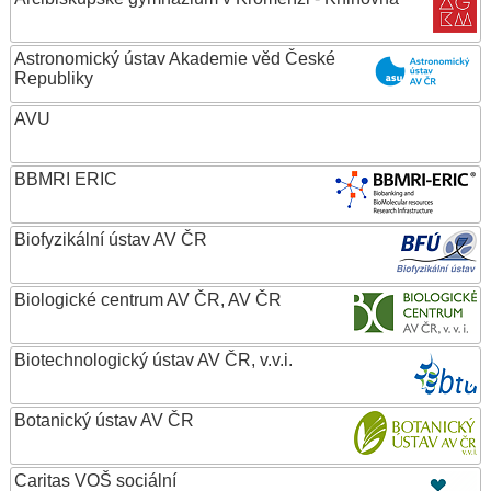
Astronomický ústav Akademie věd České
Republiky
AVU
BBMRI ERIC
Biofyzikální ústav AV ČR
Biologické centrum AV ČR, AV ČR
Biotechnologický ústav AV ČR, v.v.i.
Botanický ústav AV ČR
Caritas VOŠ sociální