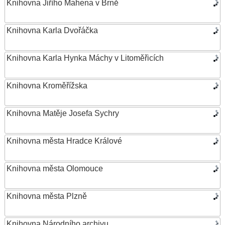
Knihovna Jiřího Mahena v Brně
Knihovna Karla Dvořáčka
Knihovna Karla Hynka Máchy v Litoměřicích
Knihovna Kroměřížska
Knihovna Matěje Josefa Sychry
Knihovna města Hradce Králové
Knihovna města Olomouce
Knihovna města Plzně
Knihovna Národního archivu