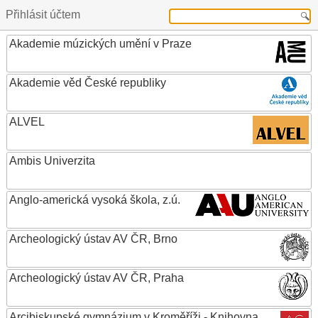
Přihlásit účtem
Akademie múzických umění v Praze
Akademie věd České republiky
ALVEL
Ambis Univerzita
Anglo-americká vysoká škola, z.ú.
Archeologický ústav AV ČR, Brno
Archeologický ústav AV ČR, Praha
Arcibiskupské gymnázium v Kroměříži - Knihovna