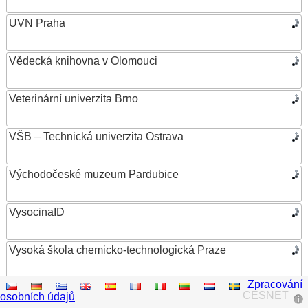
UVN Praha
Vědecká knihovna v Olomouci
Veterinární univerzita Brno
VŠB – Technická univerzita Ostrava
Východočeské muzeum Pardubice
VysocinaID
Vysoká škola chemicko-technologická Praze
Zpracování
Vysoká škola ekonomická v Praze
CESNET
osobních údajů