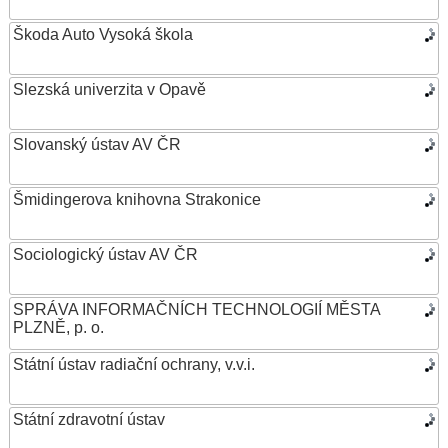
Škoda Auto Vysoká škola
Slezská univerzita v Opavě
Slovanský ústav AV ČR
Šmidingerova knihovna Strakonice
Sociologický ústav AV ČR
SPRÁVA INFORMAČNÍCH TECHNOLOGIÍ MĚSTA
PLZNĚ, p. o.
Státní ústav radiační ochrany, v.v.i.
Státní zdravotní ústav