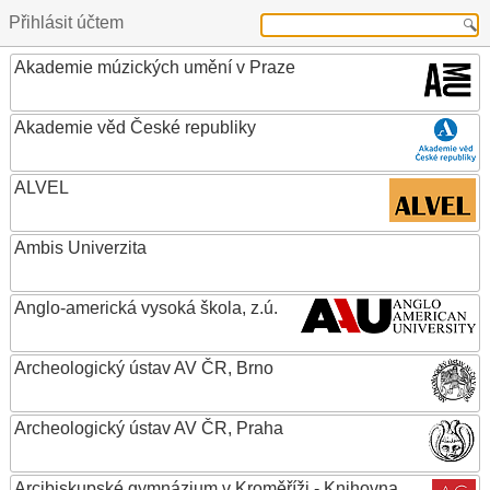
Přihlásit účtem
Akademie múzických umění v Praze
Akademie věd České republiky
ALVEL
Ambis Univerzita
Anglo-americká vysoká škola, z.ú.
Archeologický ústav AV ČR, Brno
Archeologický ústav AV ČR, Praha
Arcibiskupské gymnázium v Kroměříži - Knihovna