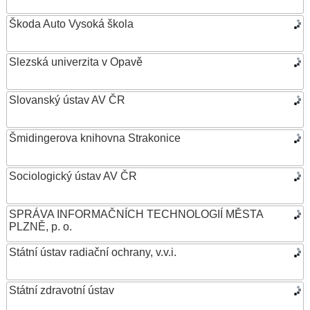
Škoda Auto Vysoká škola
Slezská univerzita v Opavě
Slovanský ústav AV ČR
Šmidingerova knihovna Strakonice
Sociologický ústav AV ČR
SPRÁVA INFORMAČNÍCH TECHNOLOGIÍ MĚSTA
PLZNĚ, p. o.
Státní ústav radiační ochrany, v.v.i.
Státní zdravotní ústav