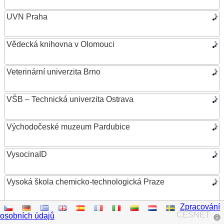
UVN Praha
Vědecká knihovna v Olomouci
Veterinární univerzita Brno
VŠB – Technická univerzita Ostrava
Východočeské muzeum Pardubice
VysocinaID
Vysoká škola chemicko-technologická Praze
Zpracování
Vysoká škola ekonomická v Praze
CESNET
osobních údajů