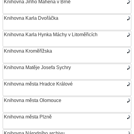
Knihovna Jiřího Mahena v Brně
Knihovna Karla Dvořáčka
Knihovna Karla Hynka Máchy v Litoměřicích
Knihovna Kroměřížska
Knihovna Matěje Josefa Sychry
Knihovna města Hradce Králové
Knihovna města Olomouce
Knihovna města Plzně
Knihovna Národního archivu