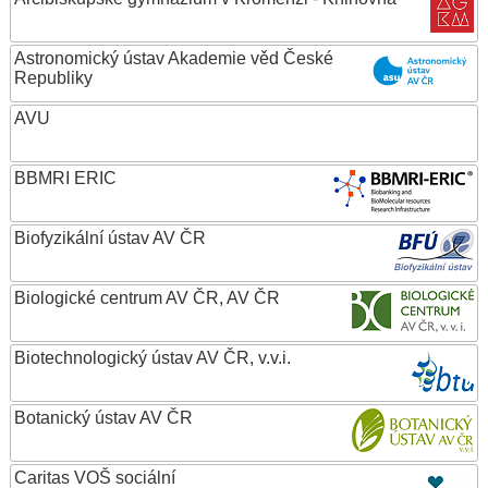
Astronomický ústav Akademie věd České
Republiky
AVU
BBMRI ERIC
Biofyzikální ústav AV ČR
Biologické centrum AV ČR, AV ČR
Biotechnologický ústav AV ČR, v.v.i.
Botanický ústav AV ČR
Caritas VOŠ sociální