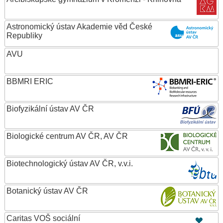
Astronomický ústav Akademie věd České
Republiky
AVU
BBMRI ERIC
Biofyzikální ústav AV ČR
Biologické centrum AV ČR, AV ČR
Biotechnologický ústav AV ČR, v.v.i.
Botanický ústav AV ČR
Caritas VOŠ sociální