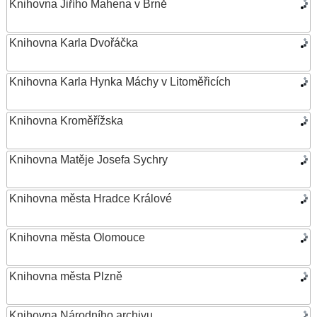
Knihovna Jiřího Mahena v Brně
Knihovna Karla Dvořáčka
Knihovna Karla Hynka Máchy v Litoměřicích
Knihovna Kroměřížska
Knihovna Matěje Josefa Sychry
Knihovna města Hradce Králové
Knihovna města Olomouce
Knihovna města Plzně
Knihovna Národního archivu