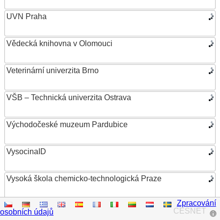
UVN Praha
Vědecká knihovna v Olomouci
Veterinární univerzita Brno
VŠB – Technická univerzita Ostrava
Východočeské muzeum Pardubice
VysocinaID
Vysoká škola chemicko-technologická Praze
Zpracování
Vysoká škola ekonomická v Praze
CESNET
osobních údajů