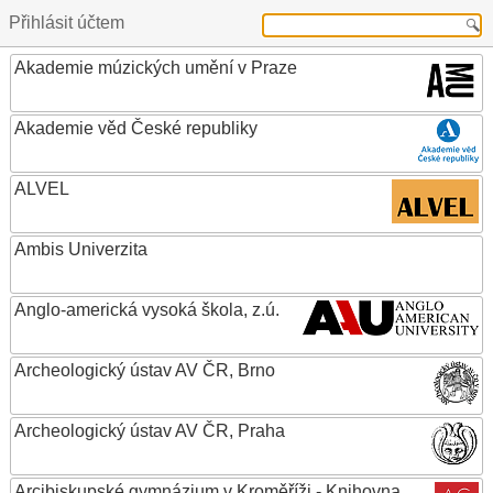
Přihlásit účtem
Akademie múzických umění v Praze
Akademie věd České republiky
ALVEL
Ambis Univerzita
Anglo-americká vysoká škola, z.ú.
Archeologický ústav AV ČR, Brno
Archeologický ústav AV ČR, Praha
Arcibiskupské gymnázium v Kroměříži - Knihovna