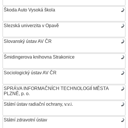
Škoda Auto Vysoká škola
Slezská univerzita v Opavě
Slovanský ústav AV ČR
Šmidingerova knihovna Strakonice
Sociologický ústav AV ČR
SPRÁVA INFORMAČNÍCH TECHNOLOGIÍ MĚSTA
PLZNĚ, p. o.
Státní ústav radiační ochrany, v.v.i.
Státní zdravotní ústav