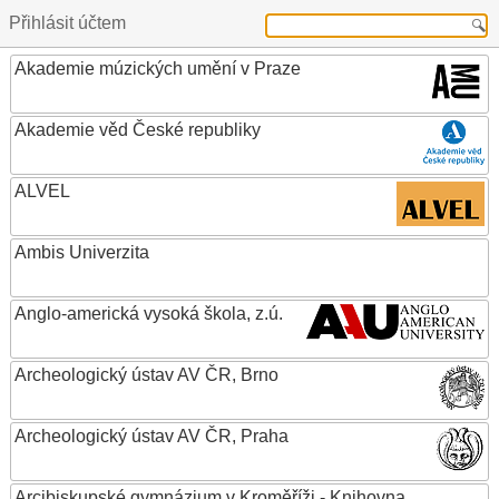
Přihlásit účtem
Akademie múzických umění v Praze
Akademie věd České republiky
ALVEL
Ambis Univerzita
Anglo-americká vysoká škola, z.ú.
Archeologický ústav AV ČR, Brno
Archeologický ústav AV ČR, Praha
Arcibiskupské gymnázium v Kroměříži - Knihovna