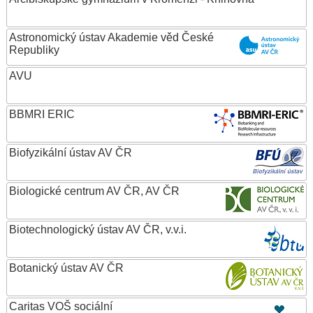
Astronomický ústav Akademie věd České
Republiky
AVU
BBMRI ERIC
Biofyzikální ústav AV ČR
Biologické centrum AV ČR, AV ČR
Biotechnologický ústav AV ČR, v.v.i.
Botanický ústav AV ČR
Caritas VOŠ sociální