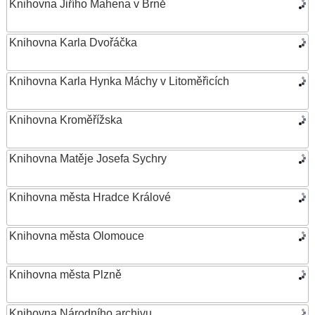
Knihovna Jiřího Mahena v Brně
Knihovna Karla Dvořáčka
Knihovna Karla Hynka Máchy v Litoměřicích
Knihovna Kroměřížska
Knihovna Matěje Josefa Sychry
Knihovna města Hradce Králové
Knihovna města Olomouce
Knihovna města Plzně
Knihovna Národního archivu