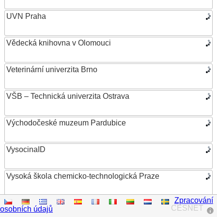
UVN Praha
Vědecká knihovna v Olomouci
Veterinární univerzita Brno
VŠB – Technická univerzita Ostrava
Východočeské muzeum Pardubice
VysocinaID
Vysoká škola chemicko-technologická Praze
Zpracování
Vysoká škola ekonomická v Praze
CESNET
osobních údajů