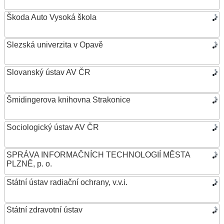
Škoda Auto Vysoká škola
Slezská univerzita v Opavě
Slovanský ústav AV ČR
Šmidingerova knihovna Strakonice
Sociologický ústav AV ČR
SPRÁVA INFORMAČNÍCH TECHNOLOGIÍ MĚSTA
PLZNĚ, p. o.
Státní ústav radiační ochrany, v.v.i.
Státní zdravotní ústav