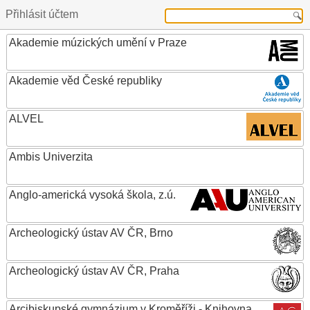
Přihlásit účtem
Akademie múzických umění v Praze
Akademie věd České republiky
ALVEL
Ambis Univerzita
Anglo-americká vysoká škola, z.ú.
Archeologický ústav AV ČR, Brno
Archeologický ústav AV ČR, Praha
Arcibiskupské gymnázium v Kroměříži - Knihovna