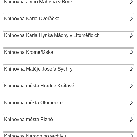
Knihovna Jiřího Mahena v Brně
Knihovna Karla Dvořáčka
Knihovna Karla Hynka Máchy v Litoměřicích
Knihovna Kroměřížska
Knihovna Matěje Josefa Sychry
Knihovna města Hradce Králové
Knihovna města Olomouce
Knihovna města Plzně
Knihovna Národního archivu