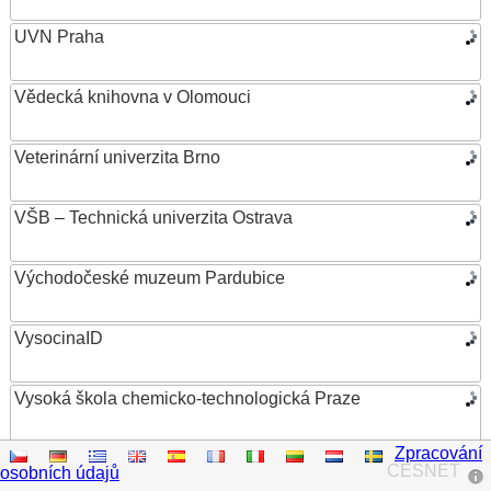
UVN Praha
Vědecká knihovna v Olomouci
Veterinární univerzita Brno
VŠB – Technická univerzita Ostrava
Východočeské muzeum Pardubice
VysocinaID
Vysoká škola chemicko-technologická Praze
Zpracování
Vysoká škola ekonomická v Praze
CESNET
osobních údajů