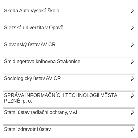
Škoda Auto Vysoká škola
Slezská univerzita v Opavě
Slovanský ústav AV ČR
Šmidingerova knihovna Strakonice
Sociologický ústav AV ČR
SPRÁVA INFORMAČNÍCH TECHNOLOGIÍ MĚSTA
PLZNĚ, p. o.
Státní ústav radiační ochrany, v.v.i.
Státní zdravotní ústav