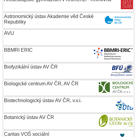
Astronomický ústav Akademie věd České
Republiky
AVU
BBMRI ERIC
Biofyzikální ústav AV ČR
Biologické centrum AV ČR, AV ČR
Biotechnologický ústav AV ČR, v.v.i.
Botanický ústav AV ČR
Caritas VOŠ sociální