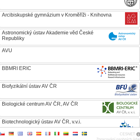
Arcibiskupské gymnázium v Kroměříži - Knihovna
Astronomický ústav Akademie věd České
Republiky
AVU
BBMRI ERIC
Biofyzikální ústav AV ČR
Biologické centrum AV ČR, AV ČR
Biotechnologický ústav AV ČR, v.v.i.
CESNET
Botanický ústav AV ČR
Zpracování osobních úda