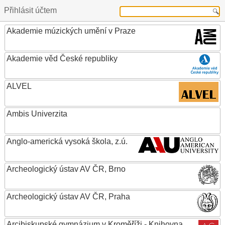
Přihlásit účtem
Akademie múzických umění v Praze
Akademie věd České republiky
ALVEL
Ambis Univerzita
Anglo-americká vysoká škola, z.ú.
Archeologický ústav AV ČR, Brno
Archeologický ústav AV ČR, Praha
Arcibiskupské gymnázium v Kroměříži - Knihovna