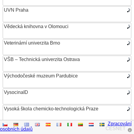
UVN Praha
Vědecká knihovna v Olomouci
Veterinární univerzita Brno
VŠB – Technická univerzita Ostrava
Východočeské muzeum Pardubice
VysocinaID
Vysoká škola chemicko-technologická Praze
Zpracování
Vysoká škola ekonomická v Praze
CESNET
osobních údajů