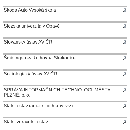
Škoda Auto Vysoká škola
Slezská univerzita v Opavě
Slovanský ústav AV ČR
Šmidingerova knihovna Strakonice
Sociologický ústav AV ČR
SPRÁVA INFORMAČNÍCH TECHNOLOGIÍ MĚSTA
PLZNĚ, p. o.
Státní ústav radiační ochrany, v.v.i.
Státní zdravotní ústav