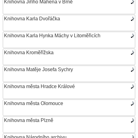
Knihovna Jiřího Mahena v Brně
Knihovna Karla Dvořáčka
Knihovna Karla Hynka Máchy v Litoměřicích
Knihovna Kroměřížska
Knihovna Matěje Josefa Sychry
Knihovna města Hradce Králové
Knihovna města Olomouce
Knihovna města Plzně
Knihovna Národního archivu