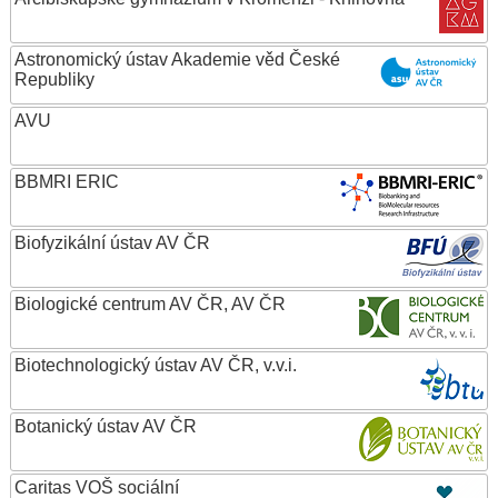
Astronomický ústav Akademie věd České
Republiky
AVU
BBMRI ERIC
Biofyzikální ústav AV ČR
Biologické centrum AV ČR, AV ČR
Biotechnologický ústav AV ČR, v.v.i.
Botanický ústav AV ČR
Caritas VOŠ sociální