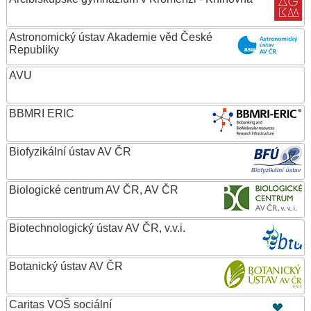
Astronomický ústav Akademie věd České
Republiky
AVU
BBMRI ERIC
Biofyzikální ústav AV ČR
Biologické centrum AV ČR, AV ČR
Biotechnologický ústav AV ČR, v.v.i.
Botanický ústav AV ČR
Caritas VOŠ sociální