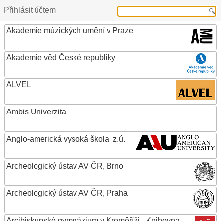
Přihlásit účtem
Akademie múzických umění v Praze
Akademie věd České republiky
ALVEL
Ambis Univerzita
Anglo-americká vysoká škola, z.ú.
Archeologický ústav AV ČR, Brno
Archeologický ústav AV ČR, Praha
Arcibiskupské gymnázium v Kroměříži - Knihovna