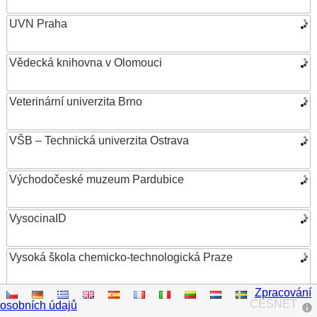
UVN Praha
Vědecká knihovna v Olomouci
Veterinární univerzita Brno
VŠB – Technická univerzita Ostrava
Východočeské muzeum Pardubice
VysocinaID
Vysoká škola chemicko-technologická Praze
Zpracování
Vysoká škola ekonomická v Praze
CESNET
osobních údajů