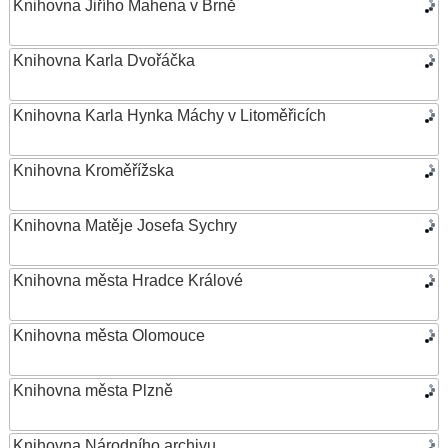
Knihovna Jiřího Mahena v Brně
Knihovna Karla Dvořáčka
Knihovna Karla Hynka Máchy v Litoměřicích
Knihovna Kroměřížska
Knihovna Matěje Josefa Sychry
Knihovna města Hradce Králové
Knihovna města Olomouce
Knihovna města Plzně
Knihovna Národního archivu