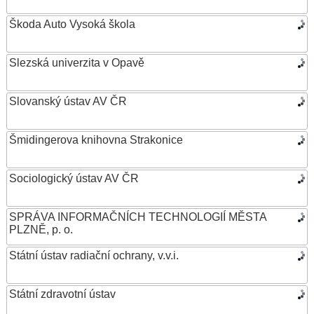
Škoda Auto Vysoká škola
Slezská univerzita v Opavě
Slovanský ústav AV ČR
Šmidingerova knihovna Strakonice
Sociologický ústav AV ČR
SPRÁVA INFORMAČNÍCH TECHNOLOGIÍ MĚSTA
PLZNĚ, p. o.
Státní ústav radiační ochrany, v.v.i.
Státní zdravotní ústav