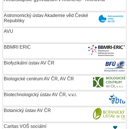
Astronomický ústav Akademie věd České
Republiky
AVU
BBMRI ERIC
Biofyzikální ústav AV ČR
Biologické centrum AV ČR, AV ČR
Biotechnologický ústav AV ČR, v.v.i.
Botanický ústav AV ČR
Caritas VOŠ sociální