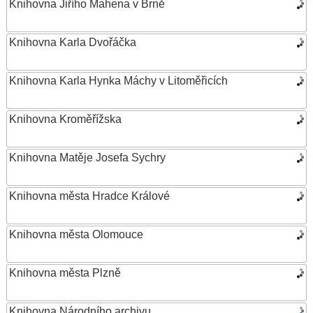
Knihovna Jiřího Mahena v Brně
Knihovna Karla Dvořáčka
Knihovna Karla Hynka Máchy v Litoměřicích
Knihovna Kroměřížska
Knihovna Matěje Josefa Sychry
Knihovna města Hradce Králové
Knihovna města Olomouce
Knihovna města Plzně
Knihovna Národního archivu