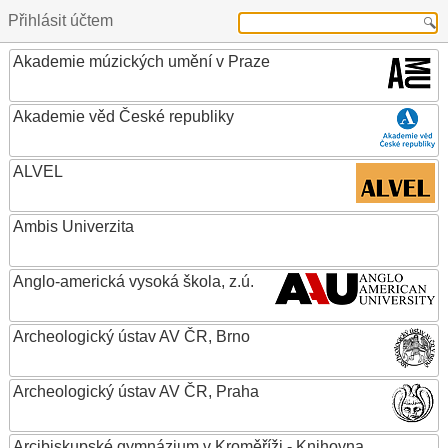
Přihlásit účtem
Akademie múzických umění v Praze
Akademie věd České republiky
ALVEL
Ambis Univerzita
Anglo-americká vysoká škola, z.ú.
Archeologický ústav AV ČR, Brno
Archeologický ústav AV ČR, Praha
Arcibiskupské gymnázium v Kroměříži - Knihovna