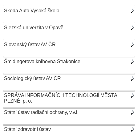
Škoda Auto Vysoká škola
Slezská univerzita v Opavě
Slovanský ústav AV ČR
Šmidingerova knihovna Strakonice
Sociologický ústav AV ČR
SPRÁVA INFORMAČNÍCH TECHNOLOGIÍ MĚSTA
PLZNĚ, p. o.
Státní ústav radiační ochrany, v.v.i.
Státní zdravotní ústav