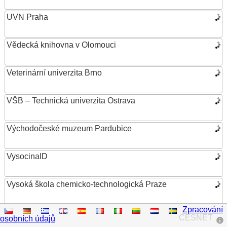
UVN Praha
Vědecká knihovna v Olomouci
Veterinární univerzita Brno
VŠB – Technická univerzita Ostrava
Východočeské muzeum Pardubice
VysocinaID
Vysoká škola chemicko-technologická Praze
Zpracování
Vysoká škola ekonomická v Praze
CESNET
osobních údajů