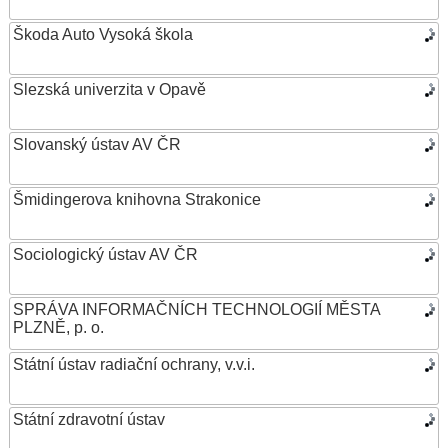
Škoda Auto Vysoká škola
Slezská univerzita v Opavě
Slovanský ústav AV ČR
Šmidingerova knihovna Strakonice
Sociologický ústav AV ČR
SPRÁVA INFORMAČNÍCH TECHNOLOGIÍ MĚSTA
PLZNĚ, p. o.
Státní ústav radiační ochrany, v.v.i.
Státní zdravotní ústav