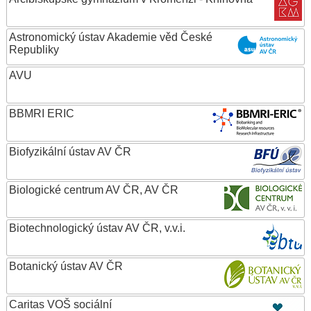
Astronomický ústav Akademie věd České
Republiky
AVU
BBMRI ERIC
Biofyzikální ústav AV ČR
Biologické centrum AV ČR, AV ČR
Biotechnologický ústav AV ČR, v.v.i.
Botanický ústav AV ČR
Caritas VOŠ sociální