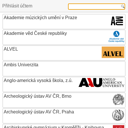
Přihlásit účtem
Akademie múzických umění v Praze
Akademie věd České republiky
ALVEL
Ambis Univerzita
Anglo-americká vysoká škola, z.ú.
Archeologický ústav AV ČR, Brno
Archeologický ústav AV ČR, Praha
Arcibiskupské gymnázium v Kroměříži - Knihovna