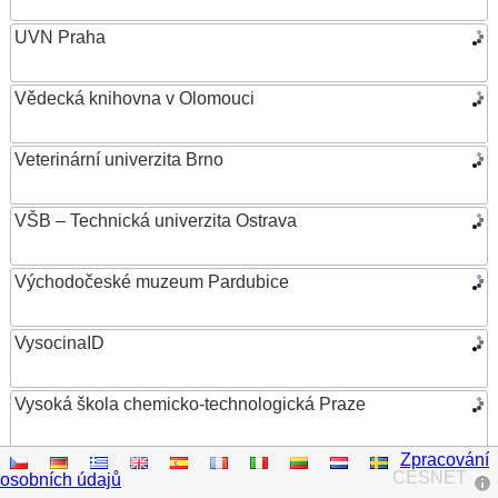
UVN Praha
Vědecká knihovna v Olomouci
Veterinární univerzita Brno
VŠB – Technická univerzita Ostrava
Východočeské muzeum Pardubice
VysocinaID
Vysoká škola chemicko-technologická Praze
Zpracování
Vysoká škola ekonomická v Praze
CESNET
osobních údajů