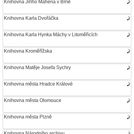
Knihovna Jiřího Mahena v Brně
Knihovna Karla Dvořáčka
Knihovna Karla Hynka Máchy v Litoměřicích
Knihovna Kroměřížska
Knihovna Matěje Josefa Sychry
Knihovna města Hradce Králové
Knihovna města Olomouce
Knihovna města Plzně
Knihovna Národního archivu