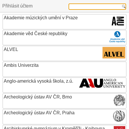
Přihlásit účtem
Akademie múzických umění v Praze
Akademie věd České republiky
ALVEL
Ambis Univerzita
Anglo-americká vysoká škola, z.ú.
Archeologický ústav AV ČR, Brno
Archeologický ústav AV ČR, Praha
Arcibiskupské gymnázium v Kroměříži - Knihovna