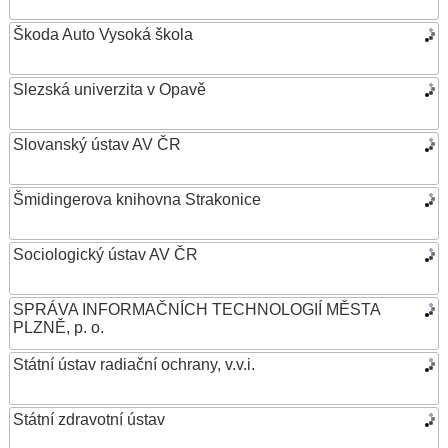
Škoda Auto Vysoká škola
Slezská univerzita v Opavě
Slovanský ústav AV ČR
Šmidingerova knihovna Strakonice
Sociologický ústav AV ČR
SPRÁVA INFORMAČNÍCH TECHNOLOGIÍ MĚSTA
PLZNĚ, p. o.
Státní ústav radiační ochrany, v.v.i.
Státní zdravotní ústav