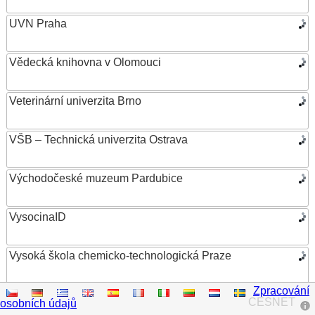
UVN Praha
Vědecká knihovna v Olomouci
Veterinární univerzita Brno
VŠB – Technická univerzita Ostrava
Východočeské muzeum Pardubice
VysocinaID
Vysoká škola chemicko-technologická Praze
Zpracování
Vysoká škola ekonomická v Praze
CESNET
osobních údajů