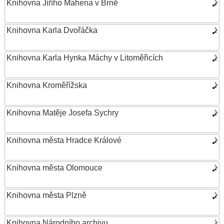
Knihovna Jiřího Mahena v Brně
Knihovna Karla Dvořáčka
Knihovna Karla Hynka Máchy v Litoměřicích
Knihovna Kroměřížska
Knihovna Matěje Josefa Sychry
Knihovna města Hradce Králové
Knihovna města Olomouce
Knihovna města Plzně
Knihovna Národního archivu