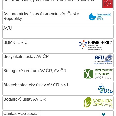
Astronomický ústav Akademie věd České
Republiky
AVU
BBMRI ERIC
Biofyzikální ústav AV ČR
Biologické centrum AV ČR, AV ČR
Biotechnologický ústav AV ČR, v.v.i.
Botanický ústav AV ČR
Caritas VOŠ sociální