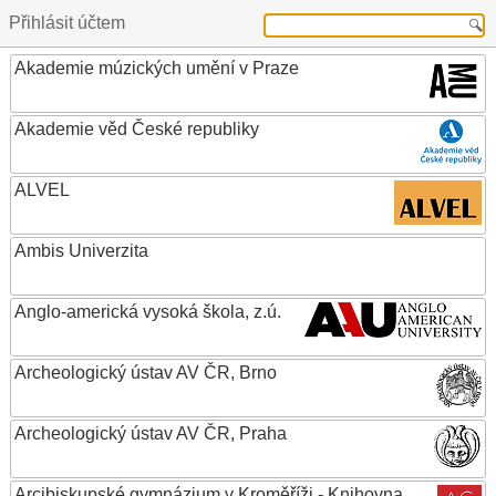
Přihlásit účtem
Akademie múzických umění v Praze
Akademie věd České republiky
ALVEL
Ambis Univerzita
Anglo-americká vysoká škola, z.ú.
Archeologický ústav AV ČR, Brno
Archeologický ústav AV ČR, Praha
Arcibiskupské gymnázium v Kroměříži - Knihovna