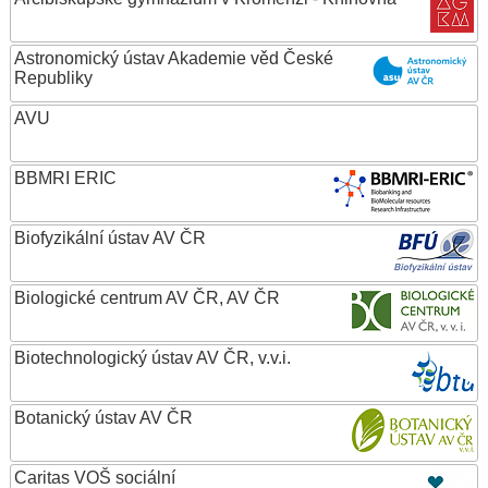
Astronomický ústav Akademie věd České
Republiky
AVU
BBMRI ERIC
Biofyzikální ústav AV ČR
Biologické centrum AV ČR, AV ČR
Biotechnologický ústav AV ČR, v.v.i.
Botanický ústav AV ČR
Caritas VOŠ sociální