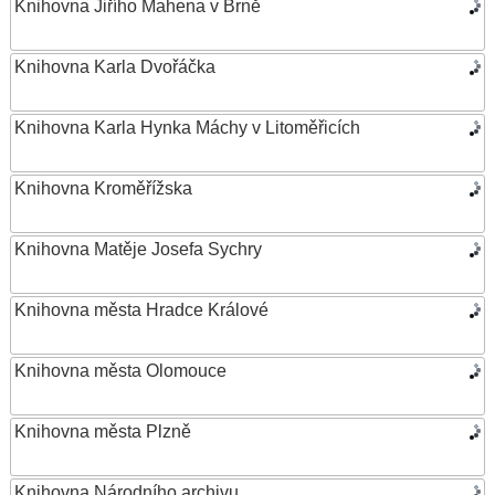
Knihovna Jiřího Mahena v Brně
Knihovna Karla Dvořáčka
Knihovna Karla Hynka Máchy v Litoměřicích
Knihovna Kroměřížska
Knihovna Matěje Josefa Sychry
Knihovna města Hradce Králové
Knihovna města Olomouce
Knihovna města Plzně
Knihovna Národního archivu