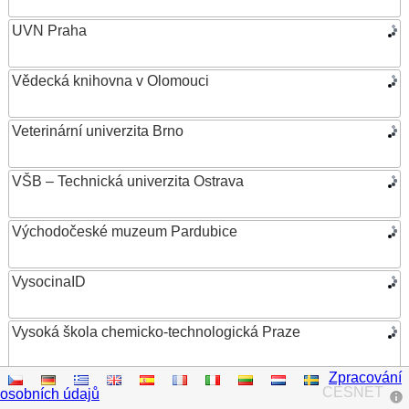
UVN Praha
Vědecká knihovna v Olomouci
Veterinární univerzita Brno
VŠB – Technická univerzita Ostrava
Východočeské muzeum Pardubice
VysocinaID
Vysoká škola chemicko-technologická Praze
Zpracování
Vysoká škola ekonomická v Praze
CESNET
osobních údajů