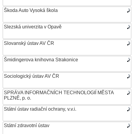
Škoda Auto Vysoká škola
Slezská univerzita v Opavě
Slovanský ústav AV ČR
Šmidingerova knihovna Strakonice
Sociologický ústav AV ČR
SPRÁVA INFORMAČNÍCH TECHNOLOGIÍ MĚSTA
PLZNĚ, p. o.
Státní ústav radiační ochrany, v.v.i.
Státní zdravotní ústav