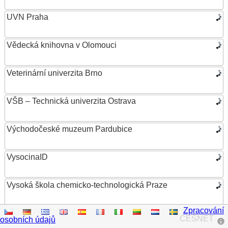
UVN Praha
Vědecká knihovna v Olomouci
Veterinární univerzita Brno
VŠB – Technická univerzita Ostrava
Východočeské muzeum Pardubice
VysocinaID
Vysoká škola chemicko-technologická Praze
Zpracování
Vysoká škola ekonomická v Praze
CESNET
osobních údajů