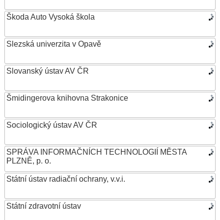
Škoda Auto Vysoká škola
Slezská univerzita v Opavě
Slovanský ústav AV ČR
Šmidingerova knihovna Strakonice
Sociologický ústav AV ČR
SPRÁVA INFORMAČNÍCH TECHNOLOGIÍ MĚSTA
PLZNĚ, p. o.
Státní ústav radiační ochrany, v.v.i.
Státní zdravotní ústav