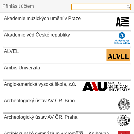
Přihlásit účtem
Akademie múzických umění v Praze
Akademie věd České republiky
ALVEL
Ambis Univerzita
Anglo-americká vysoká škola, z.ú.
Archeologický ústav AV ČR, Brno
Archeologický ústav AV ČR, Praha
Arcibiskupské gymnázium v Kroměříži - Knihovna