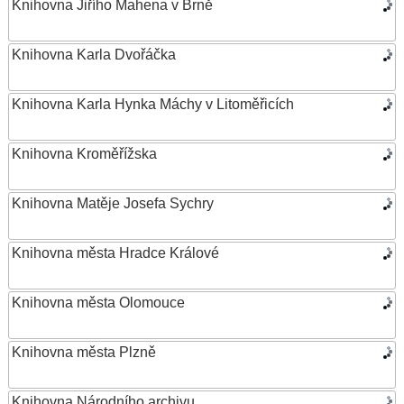
Knihovna Jiřího Mahena v Brně
Knihovna Karla Dvořáčka
Knihovna Karla Hynka Máchy v Litoměřicích
Knihovna Kroměřížska
Knihovna Matěje Josefa Sychry
Knihovna města Hradce Králové
Knihovna města Olomouce
Knihovna města Plzně
Knihovna Národního archivu