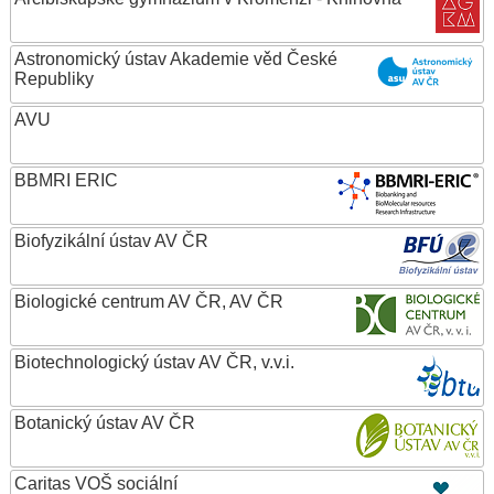
Astronomický ústav Akademie věd České
Republiky
AVU
BBMRI ERIC
Biofyzikální ústav AV ČR
Biologické centrum AV ČR, AV ČR
Biotechnologický ústav AV ČR, v.v.i.
Botanický ústav AV ČR
Caritas VOŠ sociální