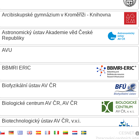
Arcibiskupské gymnázium v Kroměříži - Knihovna
Astronomický ústav Akademie věd České
Republiky
AVU
BBMRI ERIC
Biofyzikální ústav AV ČR
Biologické centrum AV ČR, AV ČR
Biotechnologický ústav AV ČR, v.v.i.
CESNET
Botanický ústav AV ČR
Zpracování osobních úda