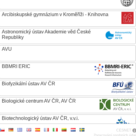
Arcibiskupské gymnázium v Kroměříži - Knihovna
Astronomický ústav Akademie věd České
Republiky
AVU
BBMRI ERIC
Biofyzikální ústav AV ČR
Biologické centrum AV ČR, AV ČR
Biotechnologický ústav AV ČR, v.v.i.
CESNET
Botanický ústav AV ČR
Zpracování osobních úda