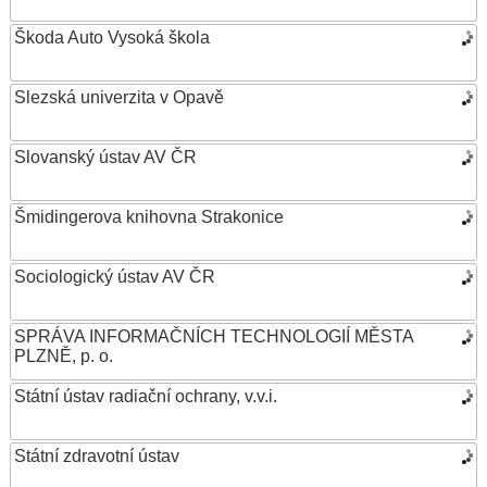
Škoda Auto Vysoká škola
Slezská univerzita v Opavě
Slovanský ústav AV ČR
Šmidingerova knihovna Strakonice
Sociologický ústav AV ČR
SPRÁVA INFORMAČNÍCH TECHNOLOGIÍ MĚSTA
PLZNĚ, p. o.
Státní ústav radiační ochrany, v.v.i.
Státní zdravotní ústav