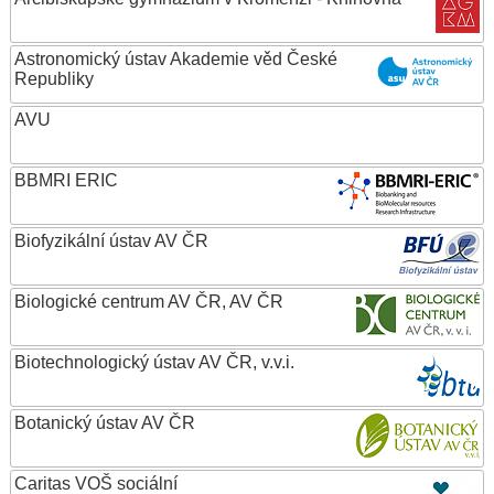
Astronomický ústav Akademie věd České
Republiky
AVU
BBMRI ERIC
Biofyzikální ústav AV ČR
Biologické centrum AV ČR, AV ČR
Biotechnologický ústav AV ČR, v.v.i.
Botanický ústav AV ČR
Caritas VOŠ sociální