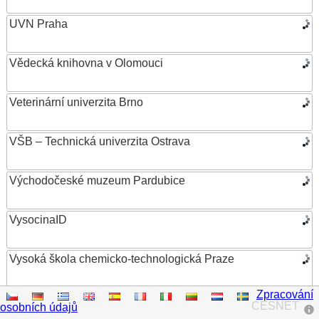
UVN Praha
Vědecká knihovna v Olomouci
Veterinární univerzita Brno
VŠB – Technická univerzita Ostrava
Východočeské muzeum Pardubice
VysocinaID
Vysoká škola chemicko-technologická Praze
Zpracování
Vysoká škola ekonomická v Praze
CESNET
osobních údajů