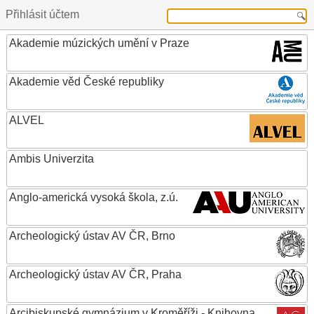
Přihlásit účtem
Akademie múzických umění v Praze
Akademie věd České republiky
ALVEL
Ambis Univerzita
Anglo-americká vysoká škola, z.ú.
Archeologický ústav AV ČR, Brno
Archeologický ústav AV ČR, Praha
Arcibiskupské gymnázium v Kroměříži - Knihovna