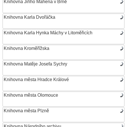
Knihovna Jiřího Mahena v Brně
Knihovna Karla Dvořáčka
Knihovna Karla Hynka Máchy v Litoměřicích
Knihovna Kroměřížska
Knihovna Matěje Josefa Sychry
Knihovna města Hradce Králové
Knihovna města Olomouce
Knihovna města Plzně
Knihovna Národního archivu