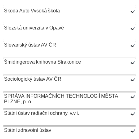
Škoda Auto Vysoká škola
Slezská univerzita v Opavě
Slovanský ústav AV ČR
Šmidingerova knihovna Strakonice
Sociologický ústav AV ČR
SPRÁVA INFORMAČNÍCH TECHNOLOGIÍ MĚSTA
PLZNĚ, p. o.
Státní ústav radiační ochrany, v.v.i.
Státní zdravotní ústav