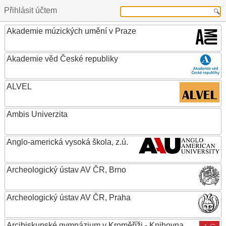
Přihlásit účtem
Akademie múzických umění v Praze
Akademie věd České republiky
ALVEL
Ambis Univerzita
Anglo-americká vysoká škola, z.ú.
Archeologický ústav AV ČR, Brno
Archeologický ústav AV ČR, Praha
Arcibiskupské gymnázium v Kroměříži - Knihovna