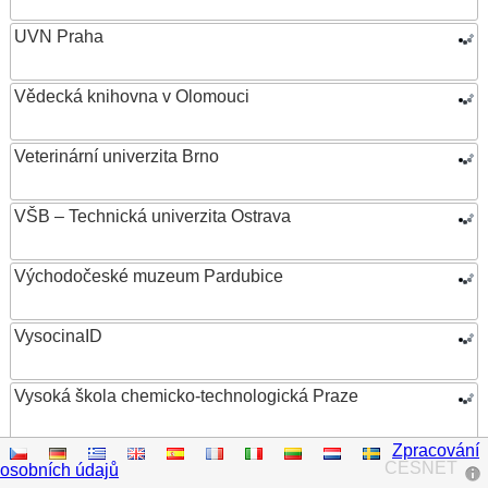
UVN Praha
Vědecká knihovna v Olomouci
Veterinární univerzita Brno
VŠB – Technická univerzita Ostrava
Východočeské muzeum Pardubice
VysocinaID
Vysoká škola chemicko-technologická Praze
Zpracování
Vysoká škola ekonomická v Praze
CESNET
osobních údajů