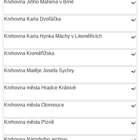
Knihovna Jiřího Mahena v Brně
Knihovna Karla Dvořáčka
Knihovna Karla Hynka Máchy v Litoměřicích
Knihovna Kroměřížska
Knihovna Matěje Josefa Sychry
Knihovna města Hradce Králové
Knihovna města Olomouce
Knihovna města Plzně
Knihovna Národního archivu