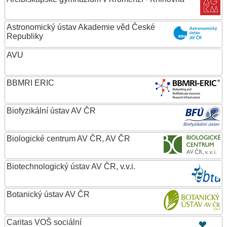
Astronomický ústav Akademie věd České
Republiky
AVU
BBMRI ERIC
Biofyzikální ústav AV ČR
Biologické centrum AV ČR, AV ČR
Biotechnologický ústav AV ČR, v.v.i.
Botanický ústav AV ČR
Caritas VOŠ sociální